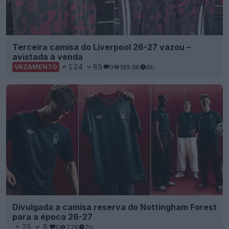
Terceira camisa do Liverpool 26-27 vazou –
avistada à venda
124
85
0
189.9K
6h
VAZAMENTO
Divulgada a camisa reserva do Nottingham Forest
para a época 26-27
25
6
0
7.2K
7h