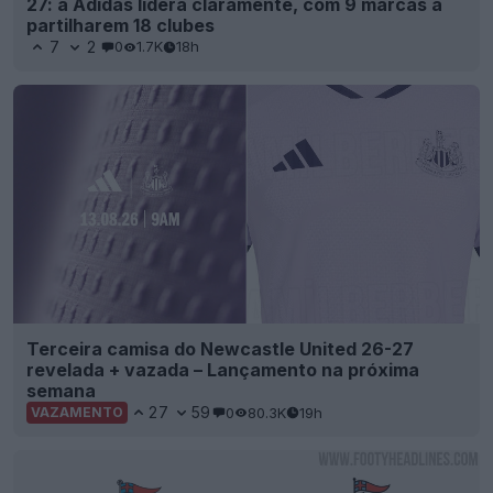
27: a Adidas lidera claramente, com 9 marcas a
partilharem 18 clubes
7
2
0
1.7K
18h
Terceira camisa do Newcastle United 26-27
revelada + vazada – Lançamento na próxima
semana
27
59
0
80.3K
19h
VAZAMENTO