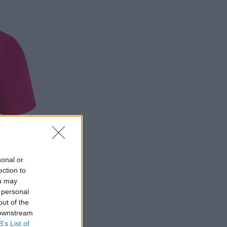
sonal or
ection to
ou may
 personal
out of the
 downstream
B’s List of