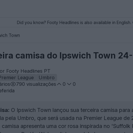
Did you know? Footy Headlines is also available in English. 
wich Town
eira camisa do Ipswich Town 24
or Footy Headlines PT
Premier League
Umbro
rios
790
visualizações
0
0
eferida
isa:
O Ipswich Town lançou sua terceira camisa para
da pela Umbro, que será usada na Premier League de
 camisa apresenta uma cor rosa inspirada no 'Suffolk 