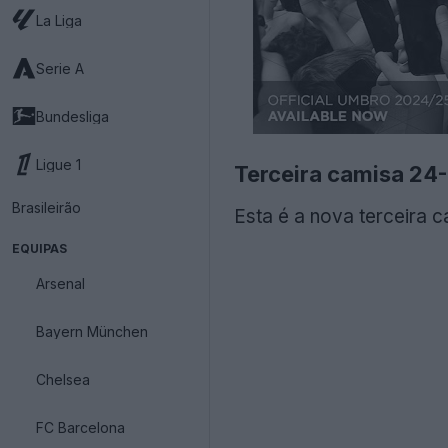
La Liga
Serie A
Bundesliga
Ligue 1
Terceira camisa 24
Brasileirão
Esta é a nova terceira 
EQUIPAS
Arsenal
Bayern München
Chelsea
FC Barcelona