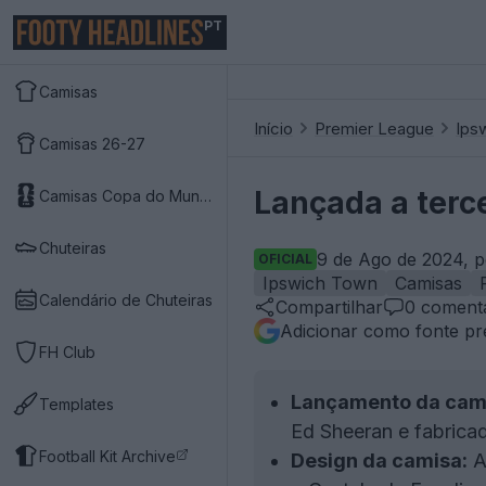
PT
Camisas
Início
Premier League
Ips
Camisas 26-27
Lançada a terc
Camisas Copa do Mundo 2026
Chuteiras
9 de Ago de 2024, p
OFICIAL
Ipswich Town
Camisas
Calendário de Chuteiras
Compartilhar
0
comentá
Adicionar como fonte pr
FH Club
Lançamento da cam
Templates
Ed Sheeran e fabrica
Football Kit Archive
Design da camisa:
A