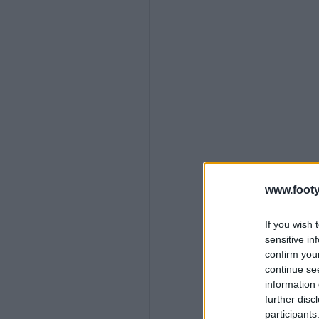
www.footy
If you wish 
sensitive in
confirm you
continue se
information 
further disc
participants