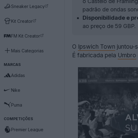
o Castelo de Framlin
Sneaker Legacy
padrão de ondas sono
Disponibilidade e pr
Kit Creator
ao preço de 59 GBP.
FM Kit Creator
O
Ipswich Town
juntou-s
Mais Categorias
É fabricada pela
Umbro
MARCAS
Adidas
Nike
Puma
COMPETIÇÕES
Premier League