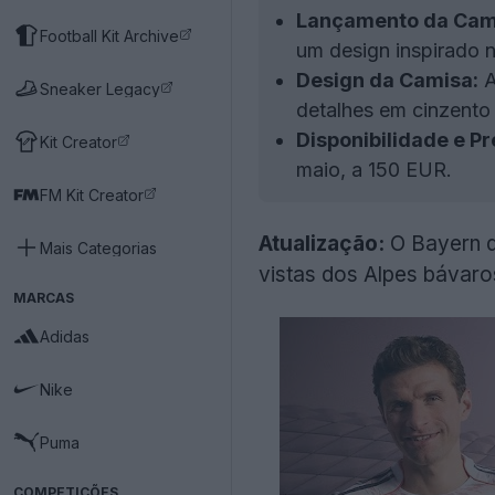
Lançamento da Cam
Football Kit Archive
um design inspirado n
Design da Camisa:
A
Sneaker Legacy
detalhes em cinzento 
Disponibilidade e Pr
Kit Creator
maio, a 150 EUR.
FM Kit Creator
Atualização:
O Bayern d
Mais Categorias
vistas dos Alpes bávaros
MARCAS
Adidas
Nike
Puma
COMPETIÇÕES