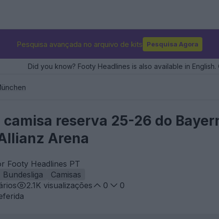
Pesquisa avançada no arquivo de kits
Pesquisa Agora
Did you know? Footy Headlines is also available in English. 
München
camisa reserva 25-26 do Bayer
llianz Arena
or Footy Headlines PT
Bundesliga
Camisas
rios
2.1K
visualizações
0
0
eferida