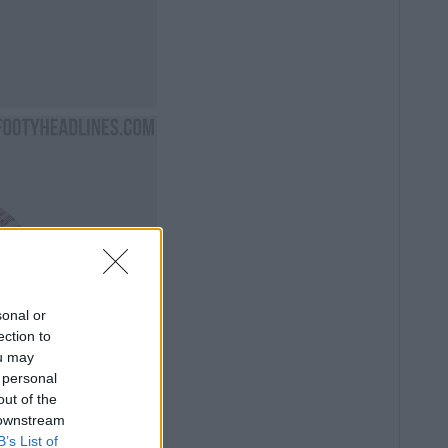
sonal or
ection to
ou may
 personal
out of the
 downstream
B’s List of