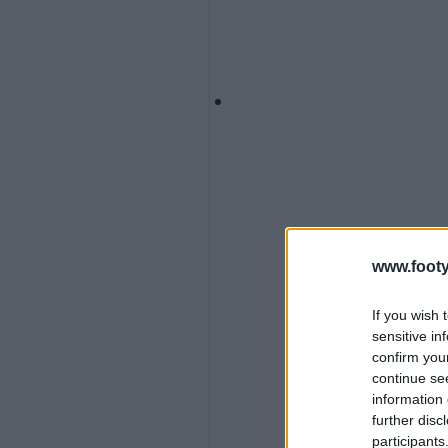
www.footy
If you wish 
sensitive in
confirm you
continue se
information 
further disc
participants