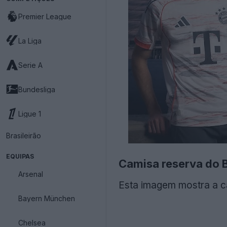
Premier League
La Liga
Serie A
Bundesliga
Ligue 1
Brasileirão
EQUIPAS
Camisa reserva do 
Arsenal
Esta imagem mostra a c
Bayern München
Chelsea