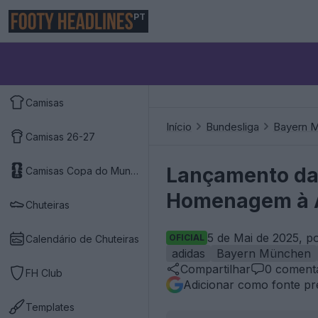
PT
Camisas
Início
Bundesliga
Bayern 
Camisas 26-27
Lançamento da 
Camisas Copa do Mundo 2026
Homenagem à A
Chuteiras
5 de Mai de 2025, p
OFICIAL
Calendário de Chuteiras
adidas
Bayern München
Compartilhar
0
comentá
FH Club
Adicionar como fonte pr
Templates