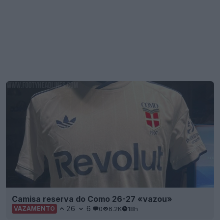
Camisa reserva do Como 26-27 «vazou»
26
6
0
6.2K
18h
VAZAMENTO