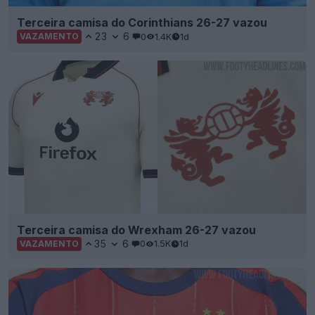
Terceira camisa do Wrexham 26-27 vazou
35
6
0
1.5K
1d
VAZAMENTO
Lançada a camisa da Adidas Espanha para a