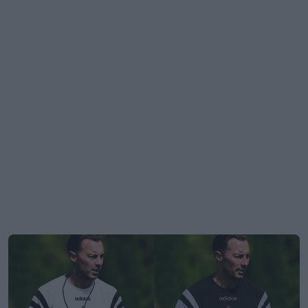
Vazou: a Adidas vai lançar a coleção de
reedições do Newcastle de 1996-97 em 2027
6
1
0
2.3K
6m
VAZAMENTO