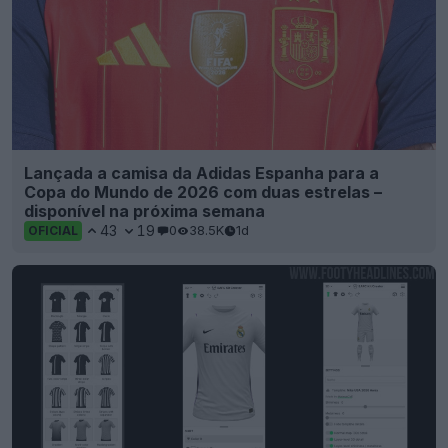
Copa do Mundo de 2026 com duas estrelas –
disponível na próxima semana
43
19
0
38.5K
1d
OFICIAL
Lançada a nova interface do Kit Creator para
dispositivos móveis
16
5
0
2.1K
1d
OFICIAL