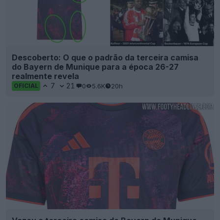
Vazou a terceira camisa do Bayern de Munique
para 2026-2027 – Imagens oficiais
82
51
0
102.5K
23h
VAZAMENTO