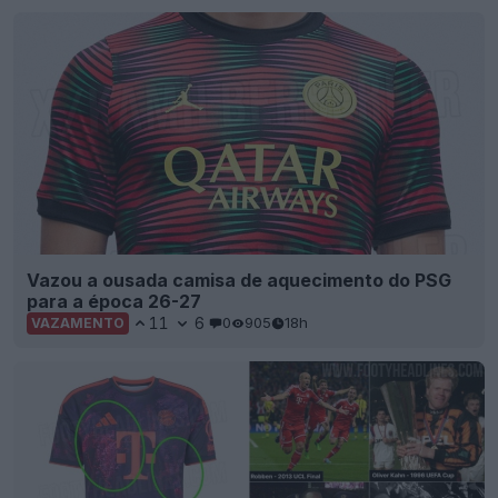
Vazou a ousada camisa de aquecimento do PSG
para a época 26-27
11
6
0
905
18h
VAZAMENTO
Descoberto: O que o padrão da terceira camisa
do Bayern de Munique para a época 26-27
realmente revela
7
21
0
5.6K
20h
OFICIAL