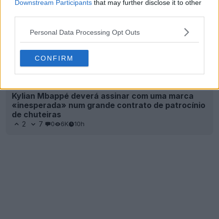
Downstream Participants
that may further disclose it to other
Kylian Mbappé deverá assinar com uma marca
third parties.
«inesperada» num grande contrato de patrocínio
de chuteiras
Personal Data Processing Opt Outs
2
7
0
6K
10h
CONFIRM