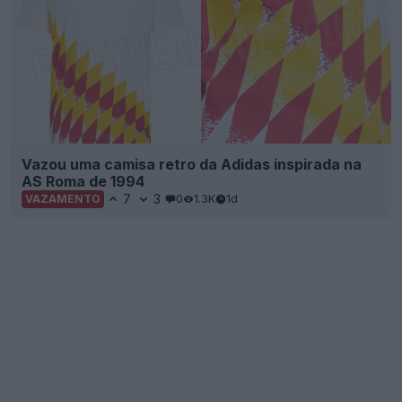
AS Roma de 1994
7
3
0
1.3K
1d
VAZAMENTO