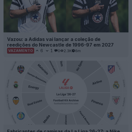
Fabricantes de camisas da La Liga 26-27: a Nike
assume o primeiro lugar, 10 marcas partilham os
20 clubes
4
1
0
1.5K
7h