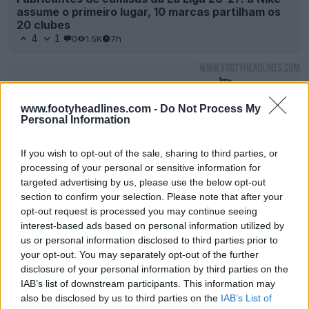
Será que o Newcastle United está a contornar as
www.footyheadlines.com -
Do Not Process My
regras da FA para mudar o seu emblema?
Personal Information
3
3
0
2.4K
10h
If you wish to opt-out of the sale, sharing to third parties, or
processing of your personal or sensitive information for
targeted advertising by us, please use the below opt-out
section to confirm your selection. Please note that after your
opt-out request is processed you may continue seeing
interest-based ads based on personal information utilized by
us or personal information disclosed to third parties prior to
your opt-out. You may separately opt-out of the further
disclosure of your personal information by third parties on the
IAB’s list of downstream participants. This information may
also be disclosed by us to third parties on the
IAB’s List of