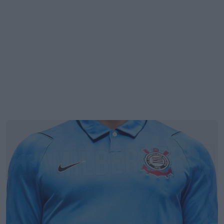
Terceira camisa do Corinthians 26-27 vazou
23
6
0
1.4K
1d
VAZAMENTO