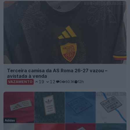
Terceira camisa da AS Roma 26-27 vazou –
avistada à venda
19
12
0
60.1K
12h
VAZAMENTO
A Adidas e a Nike deviam começar a usar crachás
de autenticidade que possam ser lidos por leitor?
9
6
0
3.3K
13h