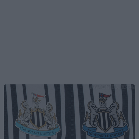
Novo emblema do Newcastle United apresentado
numa camisa
0
4
0
1.9K
10h
OFICIAL