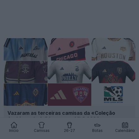
Vazaram as terceiras camisas da «Coleção
Archive» da Adidas para a MLS 2026
46
10
0
18.2K
15h
VAZAMENTO
Início
Camisas
26-27
Botas
Calendário