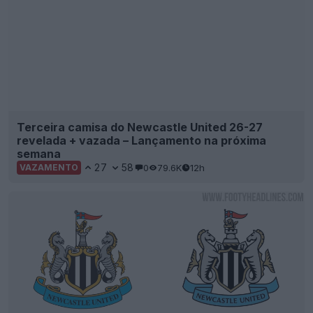
Terceira camisa do Newcastle United 26-27
revelada + vazada – Lançamento na próxima
semana
27
58
0
79.6K
12h
VAZAMENTO