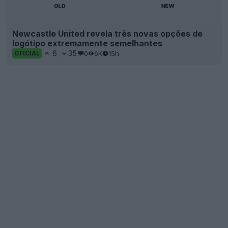
Newcastle United revela três novas opções de
logótipo extremamente semelhantes
6
35
0
6K
15h
OFICIAL