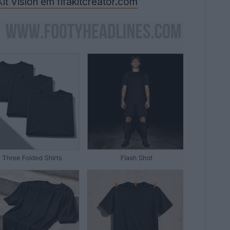
it Vision em fifakitcreator.com