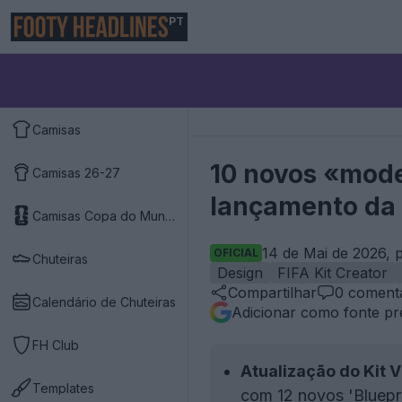
PT
Camisas
10 novos «mode
Camisas 26-27
lançamento da
Camisas Copa do Mundo 2026
14 de Mai de 2026, 
OFICIAL
Chuteiras
Design
FIFA Kit Creator
Compartilhar
0
comentá
Calendário de Chuteiras
Adicionar como fonte pr
FH Club
Atualização do Kit V
Templates
com 12 novos 'Bluepri