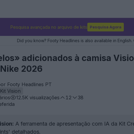
Pesquisa avançada no arquivo de kits
Pesquisa Agora
Did you know? Footy Headlines is also available in English. 
los» adicionados à camisa Vision
 Nike 2026
por Footy Headlines PT
Kit Vision
rios
12.5K
visualizações
12
38
eferida
ision:
A ferramenta de apresentação com IA da Kit Crea
nts' detalhados.