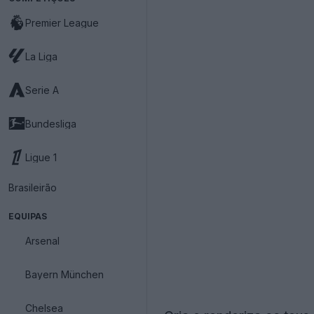
Premier League
La Liga
Serie A
Bundesliga
Ligue 1
Brasileirão
EQUIPAS
Arsenal
Bayern München
Chelsea