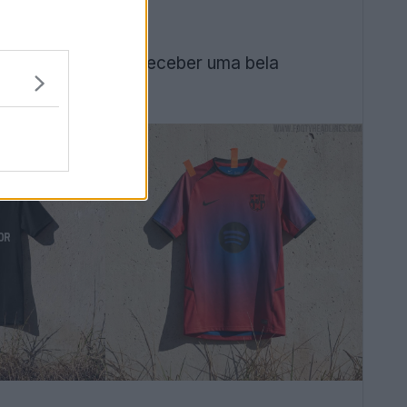
on
, está prestes a receber uma bela