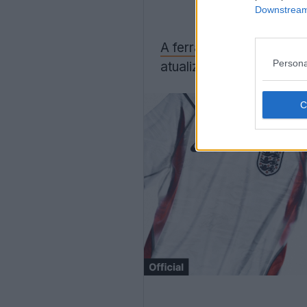
Downstream 
A ferramenta de apresen
Persona
atualização.