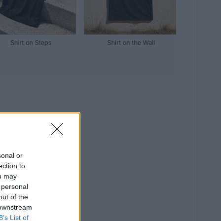
sonal or
ection to
ou may
 personal
out of the
 downstream
B’s List of