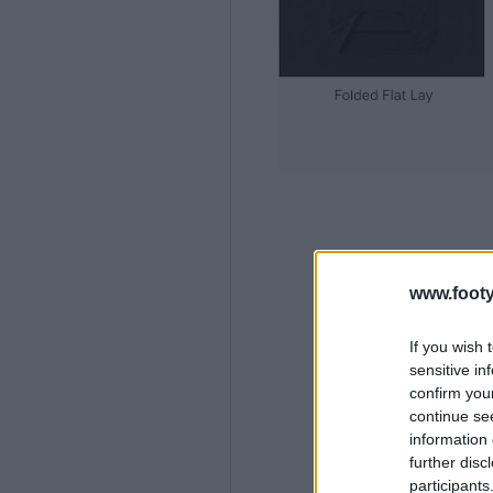
www.footy
If you wish 
sensitive in
confirm you
continue se
information 
further disc
participants