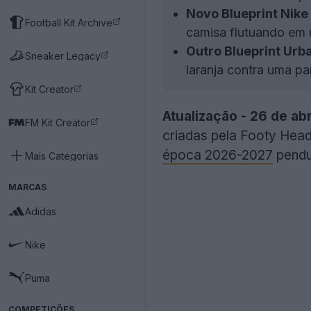
Novo Blueprint Nike
Football Kit Archive
camisa flutuando em 
Outro Blueprint Urb
Sneaker Legacy
laranja contra uma pa
Kit Creator
Atualização - 26 de abr
FM Kit Creator
criadas pela Footy Hea
época 2026-2027
pendu
Mais Categorias
MARCAS
Adidas
Nike
Puma
COMPETIÇÕES