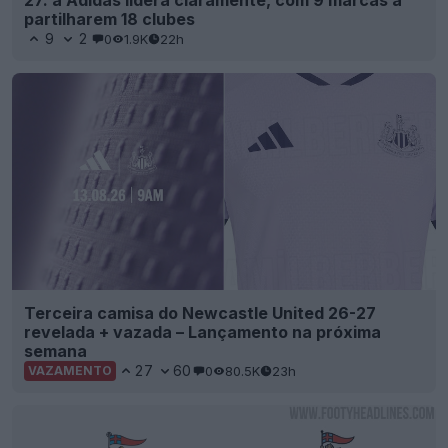
27: a Adidas lidera claramente, com 9 marcas a
partilharem 18 clubes
9
2
0
1.9K
22h
Terceira camisa do Newcastle United 26-27
revelada + vazada – Lançamento na próxima
semana
27
60
0
80.5K
23h
VAZAMENTO