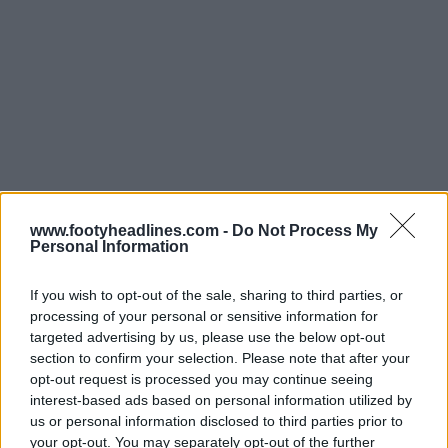
www.footyheadlines.com -
Do Not Process My
Após o encerramento do inquérito inicial, o Conselho
Personal Information
Consultivo de Adeptos recomendou que fosse dada
uma escolha de opções à base de adeptos mais
If you wish to opt-out of the sale, sharing to third parties, or
alargada durante uma segunda fase de consulta. Esta
processing of your personal or sensitive information for
segunda fase também será realizada através de um
targeted advertising by us, please use the below opt-out
section to confirm your selection. Please note that after your
inquérito separado, com datas a anunciar
opt-out request is processed you may continue seeing
posteriormente.
interest-based ads based on personal information utilized by
us or personal information disclosed to third parties prior to
Novo e velho logótipo clássico do Ajax 25-26
your opt-out. You may separately opt-out of the further