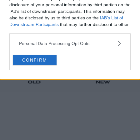
- Originalmente lançado em 1928 e utilizado
disclosure of your personal information by third parties on the
até 1991
IAB’s list of downstream participants. This information may
also be disclosed by us to third parties on the
IAB’s List of
Downstream Participants
that may further disclose it to other
third parties.
Personal Data Processing Opt Outs
CONFIRM