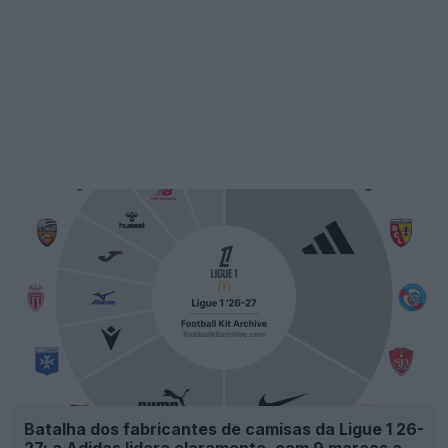
Batalha dos fabricantes de camisas da Ligue 1 26-