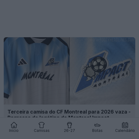
Terceira camisa do CF Montreal para 2026 vaza -
Regresso do logótipo do Montreal Impact
31
8
0
3.3K
1d
VAZAMENTO
Início
Camisas
26-27
Botas
Calendário