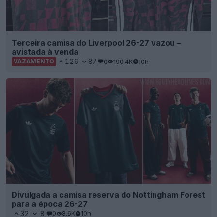
Terceira camisa do Liverpool 26-27 vazou –
avistada à venda
126
87
0
190.4K
10h
VAZAMENTO
Divulgada a camisa reserva do Nottingham Forest
para a época 26-27
32
8
0
8.6K
10h