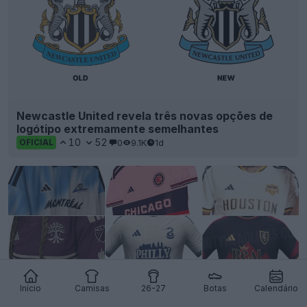
Newcastle United revela três novas opções de
logótipo extremamente semelhantes
10
52
0
9.1K
1d
OFICIAL
Início
Camisas
26-27
Botas
Calendário