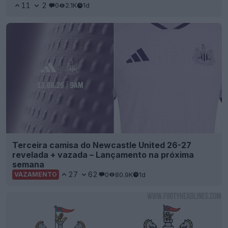
11
2
0
2.1K
1d
Terceira camisa do Newcastle United 26-27
revelada + vazada – Lançamento na próxima
semana
27
62
0
80.9K
1d
VAZAMENTO