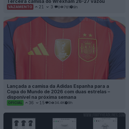
Terceira camisa do Wrexham 26-27 vazou
21
3
0
761
9h
VAZAMENTO
Lançada a camisa da Adidas Espanha para a
Copa do Mundo de 2026 com duas estrelas –
disponível na próxima semana
36
15
0
34.4K
9h
OFICIAL