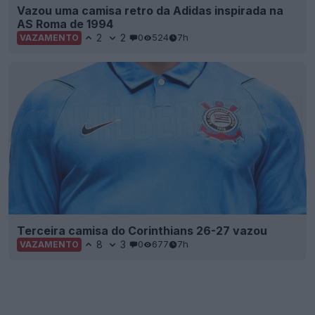
Vazou uma camisa retro da Adidas inspirada na
AS Roma de 1994
2
2
0
524
7h
VAZAMENTO
Terceira camisa do Corinthians 26-27 vazou
8
3
0
677
7h
VAZAMENTO