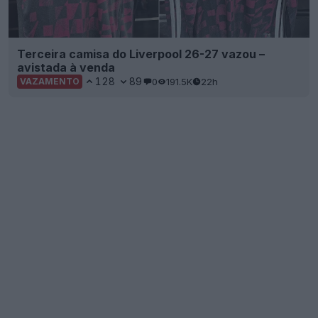
Terceira camisa do Liverpool 26-27 vazou –
avistada à venda
128
89
0
191.5K
22h
VAZAMENTO