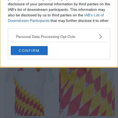
disclosure of your personal information by third parties on the
IAB’s list of downstream participants. This information may
also be disclosed by us to third parties on the
IAB’s List of
Downstream Participants
that may further disclose it to other
third parties.
Vazou a camisa de aquecimento do terceiro
Personal Data Processing Opt Outs
equipamento do FC Barcelona para a época 26-
27
5
2
0
710
6h
VAZAMENTO
CONFIRM