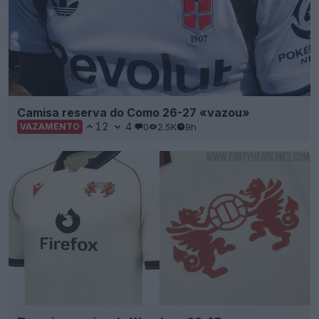
Camisa reserva do Como 26-27 «vazou»
12
4
0
2.5K
9h
VAZAMENTO