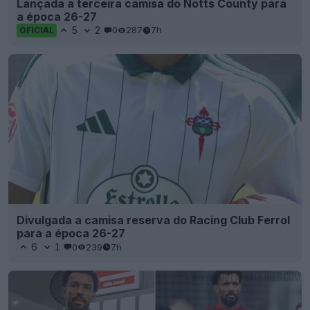
Lançada a terceira camisa do Notts County para
a época 26-27
5
2
0
287
7h
OFICIAL
Divulgada a camisa reserva do Racing Club Ferrol
para a época 26-27
6
1
0
239
7h