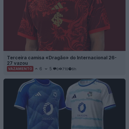
Terceira camisa «Dragão» do Internacional 26-
27 vazou
6
5
0
710
6h
VAZAMENTO