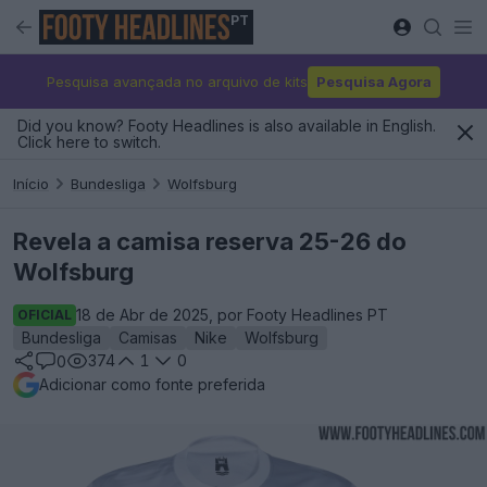
PT
Pesquisa avançada no arquivo de kits
Pesquisa Agora
Did you know? Footy Headlines is also available in English.
Click here to switch.
Início
Bundesliga
Wolfsburg
Revela a camisa reserva 25-26 do
Wolfsburg
18 de Abr de 2025, por Footy Headlines PT
OFICIAL
Bundesliga
Camisas
Nike
Wolfsburg
374
1
0
0
Adicionar como fonte preferida