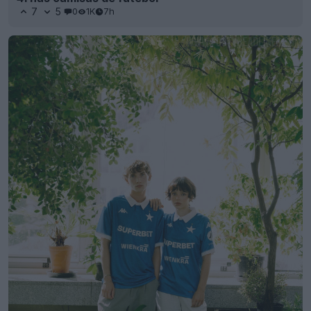
7
5
0
1K
7h