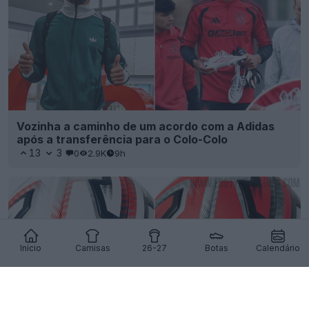
Vozinha a caminho de um acordo com a Adidas
após a transferência para o Colo-Colo
13
3
0
2.9K
9h
Início
Camisas
26-27
Botas
Calendário