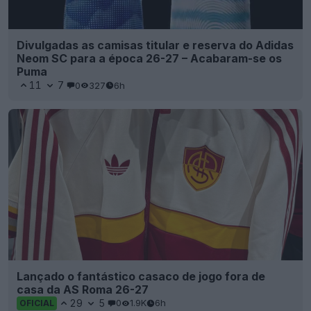
Divulgadas as camisas titular e reserva do Adidas
Neom SC para a época 26-27 – Acabaram-se os
Puma
11
7
0
327
6h
Lançado o fantástico casaco de jogo fora de
casa da AS Roma 26-27
29
5
0
1.9K
6h
OFICIAL