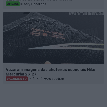
Footy Headlines
OFICIAL
Vazaram imagens das chuteiras especiais Nike
Mercurial 26-27
3
1
0
709
2h
VAZAMENTO