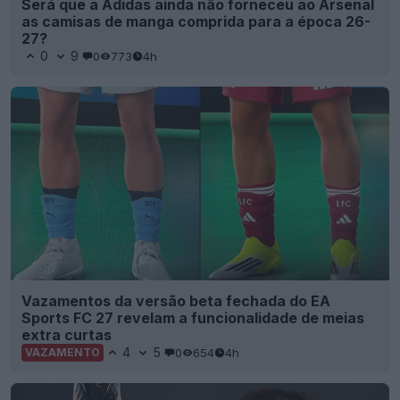
Será que a Adidas ainda não forneceu ao Arsenal
as camisas de manga comprida para a época 26-
27?
0
9
0
773
4h
Vazamentos da versão beta fechada do EA
Sports FC 27 revelam a funcionalidade de meias
extra curtas
4
5
0
654
4h
VAZAMENTO