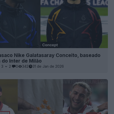
casaco Nike Galatasaray Conceito, baseado
 do Inter de Milão
3
2
0
342
31 de Jan de 2026