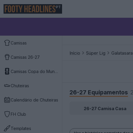
PT
Camisas
Início
Süper Lig
Galatasara
Camisas 26-27
Camisas Copa do Mundo 2026
Chuteiras
26-27 Equipamentos
Calendário de Chuteiras
26-27 Camisa Casa
FH Club
Templates
Ver o histórico completo dos 