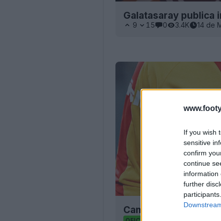
Galatasaray publica
9
15
0
3.4K
14 de 
www.footy
If you wish 
sensitive in
confirm you
continue se
information 
further disc
participants
Downstream 
Camisa especial retr
61
33
0
9.7K
OFICIAL