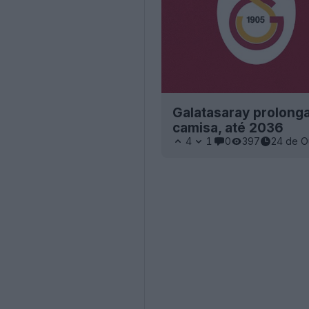
Galatasaray prolong
camisa, até 2036
4
1
0
397
24 de O