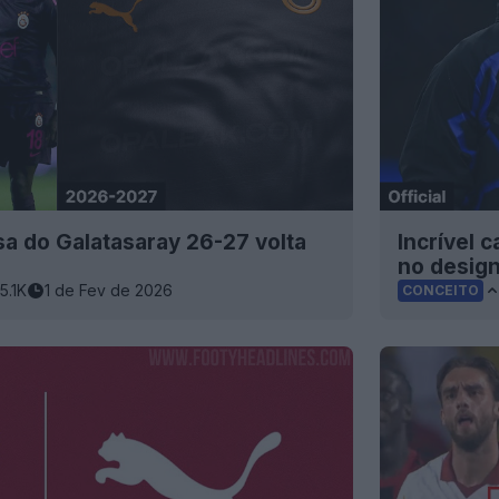
sa do Galatasaray 26-27 volta
Incrível 
no design
15.1K
1 de Fev de 2026
CONCEITO