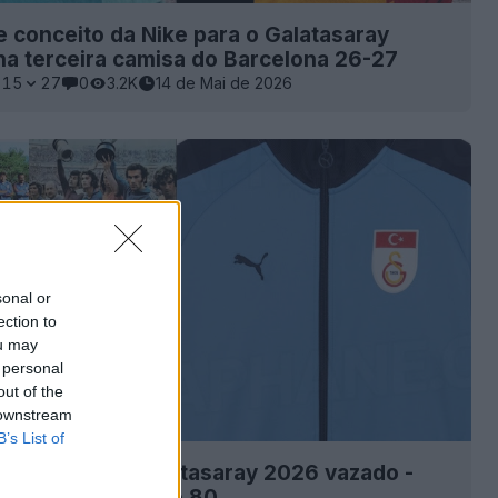
 conceito da Nike para o Galatasaray
a terceira camisa do Barcelona 26-27
15
27
0
3.2K
14 de Mai de 2026
sonal or
ection to
ou may
 personal
out of the
 downstream
B’s List of
tro especial Galatasaray 2026 vazado -
m aos anos 70 e 80