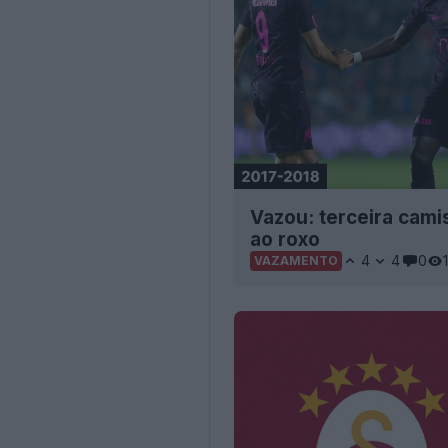
Vazou: terceira cami
ao roxo
4
4
0
VAZAMENTO