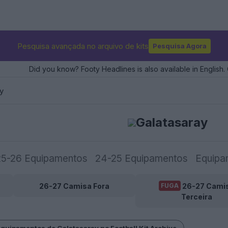
Pesquisa avançada no arquivo de kits
Pesquisa Agora
Did you know? Footy Headlines is also available in English. 
y
Galatasaray
25-26 Equipamentos
24-25 Equipamentos
Equipa
26-27 Camisa Fora
26-27 Cami
FUGA
Terceira
equipamentos de Galatasaray no Football Kit Archive