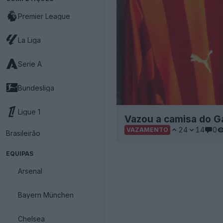
Premier League
La Liga
Serie A
Bundesliga
Ligue 1
Vazou a camisa do G
24
14
0
VAZAMENTO
Brasileirão
EQUIPAS
Arsenal
Bayern München
Chelsea