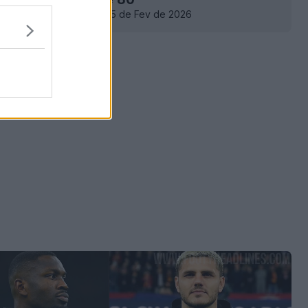
23
12
0
1.9K
25 de Fev de 2026