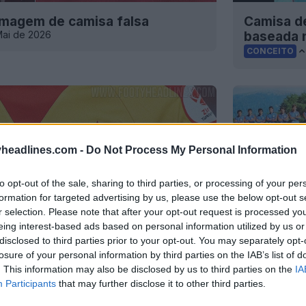
 imagem de camisa falsa
Camisa de
Mai de 2026
baseada n
CONCEITO
headlines.com -
Do Not Process My Personal Information
to opt-out of the sale, sharing to third parties, or processing of your per
formation for targeted advertising by us, please use the below opt-out s
r selection. Please note that after your opt-out request is processed y
eing interest-based ads based on personal information utilized by us or
disclosed to third parties prior to your opt-out. You may separately opt-
losure of your personal information by third parties on the IAB’s list of
. This information may also be disclosed by us to third parties on the
IA
Participants
that may further disclose it to other third parties.
o do Galatasaray 25-26 lançada
Casaco re
Homenage
4 de Mar de 2026