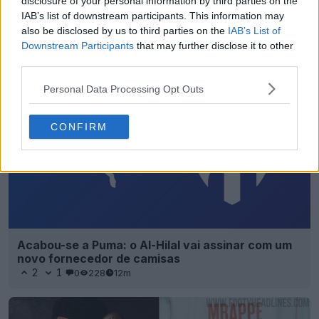
disclosure of your personal information by third parties on the
IAB’s list of downstream participants. This information may
also be disclosed by us to third parties on the
IAB’s List of
Downstream Participants
that may further disclose it to other
third parties.
Personal Data Processing Opt Outs
CONFIRM
Acabou-se a Puma: o Al-Hilal vai assinar com um
novo fornecedor de camisas
2
1
0
228
12m