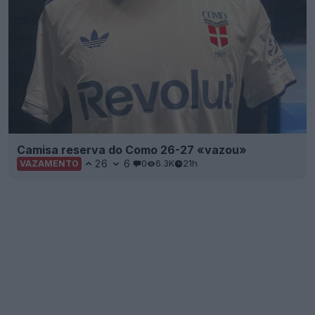
Camisa reserva do Como 26-27 «vazou»
26
6
0
6.3K
21h
VAZAMENTO