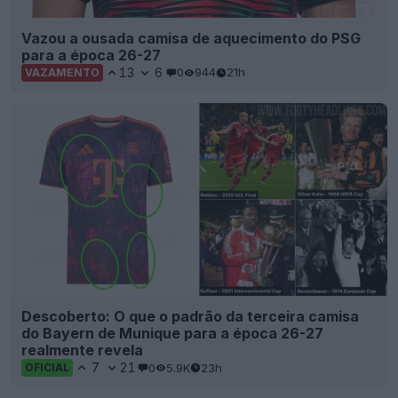
Vazou a ousada camisa de aquecimento do PSG
para a época 26-27
13
6
0
944
21h
VAZAMENTO
Descoberto: O que o padrão da terceira camisa
do Bayern de Munique para a época 26-27
realmente revela
7
21
0
5.9K
23h
OFICIAL