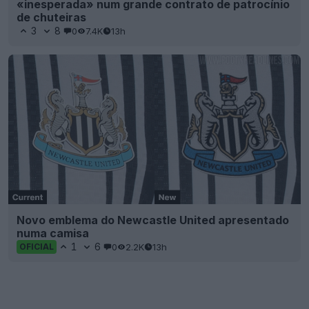
«inesperada» num grande contrato de patrocínio
de chuteiras
3
8
0
7.4K
13h
Novo emblema do Newcastle United apresentado
numa camisa
1
6
0
2.2K
13h
OFICIAL