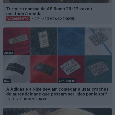
Terceira camisa da AS Roma 26-27 vazou –
avistada à venda
22
13
0
60.7K
15h
VAZAMENTO
A Adidas e a Nike deviam começar a usar crachás
de autenticidade que possam ser lidos por leitor?
9
8
0
3.6K
16h