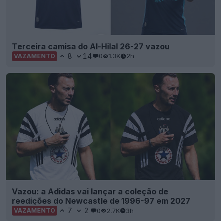
Terceira camisa do Al-Hilal 26-27 vazou
8
14
0
1.3K
2h
VAZAMENTO
Vazou: a Adidas vai lançar a coleção de
reedições do Newcastle de 1996-97 em 2027
7
2
0
2.7K
3h
VAZAMENTO