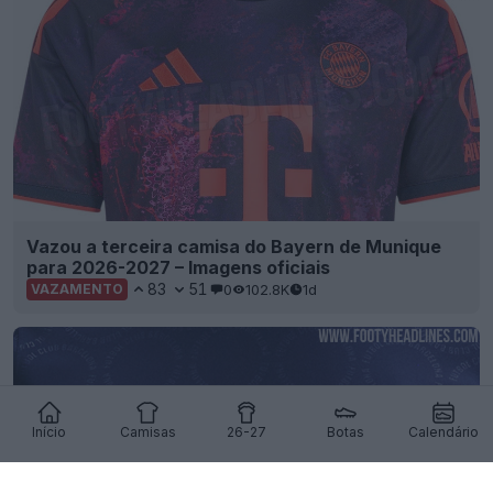
Vazou a terceira camisa do Bayern de Munique
para 2026-2027 – Imagens oficiais
83
51
0
102.8K
1d
VAZAMENTO
Início
Camisas
26-27
Botas
Calendário