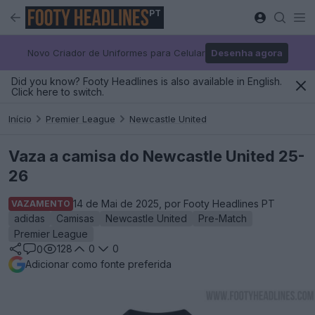
PT
Novo Criador de Uniformes para Celular
Desenha agora
Did you know? Footy Headlines is also available in English.
Click here to switch.
Início
Premier League
Newcastle United
Vaza a camisa do Newcastle United 25-
26
14 de Mai de 2025, por Footy Headlines PT
VAZAMENTO
adidas
Camisas
Newcastle United
Pre-Match
Premier League
128
0
0
0
Adicionar como fonte preferida