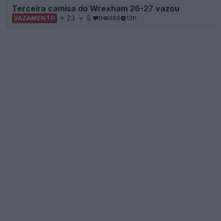
Terceira camisa do Wrexham 26-27 vazou
23
5
0
984
13h
VAZAMENTO