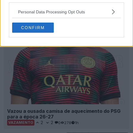
third parties.
Personal Data Processing Opt Outs
Camisa reserva do Como 26-27 «vazou»
CONFIRM
14
5
0
3.5K
39m
VAZAMENTO
Vazou a ousada camisa de aquecimento do PSG
para a época 26-27
2
2
0
278
1h
VAZAMENTO