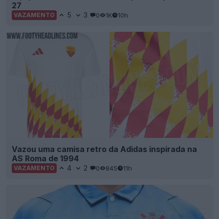
27
5
3
0
1K
10h
VAZAMENTO
Vazou uma camisa retro da Adidas inspirada na
AS Roma de 1994
4
2
0
845
11h
VAZAMENTO