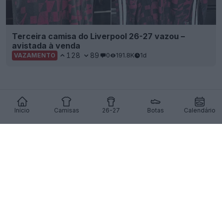
Terceira camisa do Liverpool 26-27 vazou –
avistada à venda
128
89
0
191.8K
1d
VAZAMENTO
Início
Camisas
26-27
Botas
Calendário