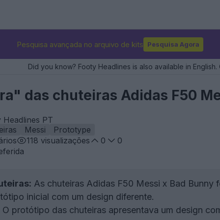
Pesquisa avançada no arquivo de kits
Pesquisa Agora
Did you know? Footy Headlines is also available in English. 
a" das chuteiras Adidas F50 Me
y Headlines PT
eiras
Messi
Prototype
rios
118
visualizações
0
0
eferida
teiras:
As chuteiras Adidas F50 Messi x Bad Bunny 
tipo inicial com um design diferente.
O protótipo das chuteiras apresentava um design com