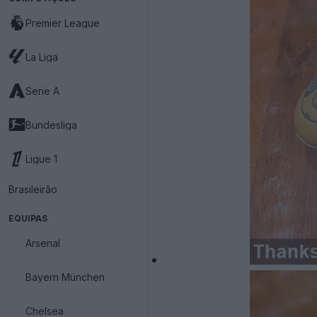
Premier League
La Liga
Serie A
Bundesliga
Ligue 1
Brasileirão
EQUIPAS
Arsenal
Bayern München
Chelsea