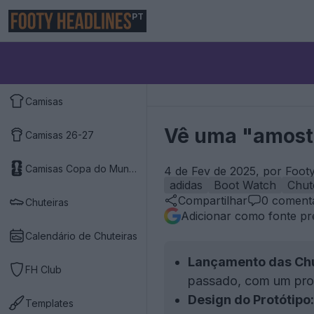
PT
Camisas
Vê uma "amostr
Camisas 26-27
Camisas Copa do Mundo 2026
4 de Fev de 2025, por Foot
adidas
Boot Watch
Chut
Compartilhar
0
comentá
Chuteiras
Adicionar como fonte pr
Calendário de Chuteiras
Lançamento das Chu
FH Club
passado, com um protó
Design do Protótipo:
Templates