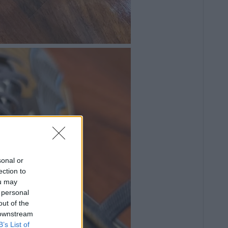
sonal or
ection to
ou may
 personal
out of the
 downstream
B’s List of