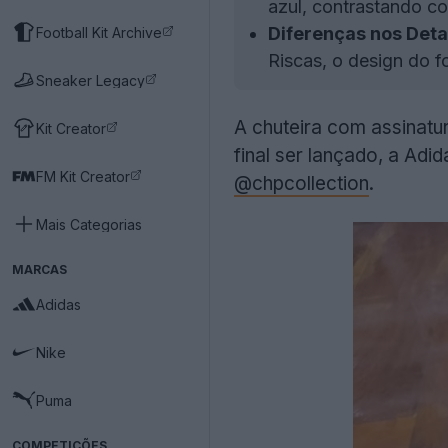
azul, contrastando co
Diferenças nos Deta
Football Kit Archive
Riscas, o design do fo
Sneaker Legacy
A chuteira com assinatu
Kit Creator
final ser lançado, a Adid
FM Kit Creator
@chpcollection
.
Mais Categorias
MARCAS
Adidas
Nike
Puma
COMPETIÇÕES