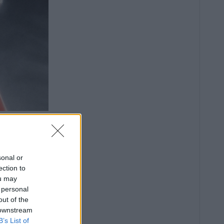
sonal or
ection to
ou may
 personal
out of the
 downstream
B’s List of