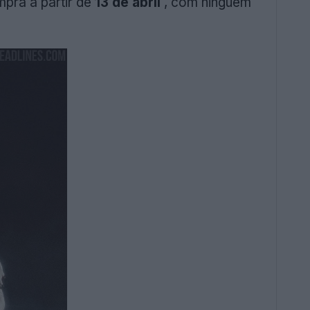
pra a partir de
13 de abril
, com ninguém