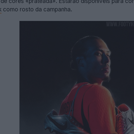
de cores «prateada». Estarão disponíveis para com
k
como rosto da campanha.