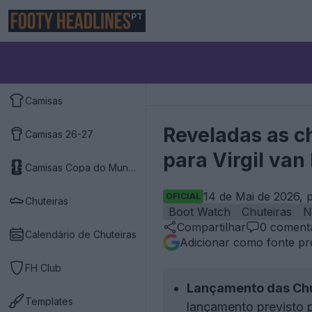
PT
Camisas
Reveladas as c
Camisas 26-27
para Virgil van 
Camisas Copa do Mundo 2026
14 de Mai de 2026, 
OFICIAL
Chuteiras
Boot Watch
Chuteiras
N
Compartilhar
0
comentá
Calendário de Chuteiras
Adicionar como fonte pr
FH Club
Lançamento das Chu
Templates
lançamento previsto p