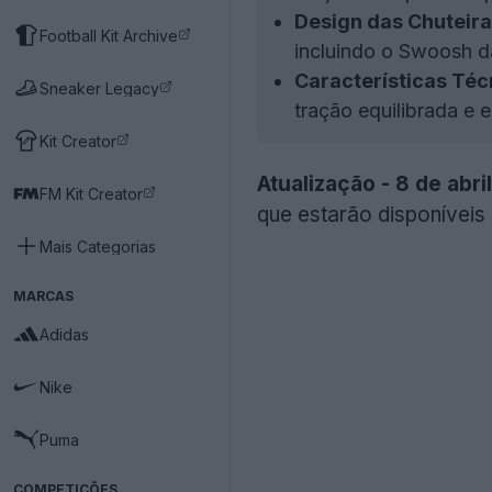
Design das Chuteira
Football Kit Archive
incluindo o Swoosh d
Características Téc
Sneaker Legacy
tração equilibrada e 
Kit Creator
Atualização - 8 de abri
FM Kit Creator
que estarão disponíveis 
Mais Categorias
MARCAS
Adidas
Nike
Puma
COMPETIÇÕES