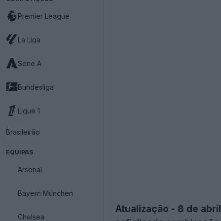
Premier League
La Liga
Serie A
Bundesliga
Ligue 1
Brasileirão
EQUIPAS
Arsenal
Bayern München
Atualização - 8 de abri
Chelsea