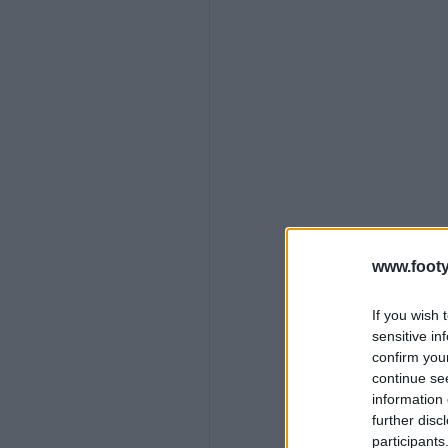
www.footy
If you wish 
sensitive in
confirm you
continue se
information 
further disc
participants