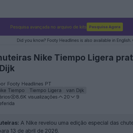
Pesquisa avançada no arquivo de kits
Pesquisa Agora
Did you know? Footy Headlines is also available in English. 
huteiras Nike Tiempo Ligera pra
Dijk
por Footy Headlines PT
ike Tiempo
Tiempo Ligera
van Dijk
rios
8.6K
visualizações
20
9
eferida
teiras:
A Nike revelou uma edição especial das chut
ara 13 de abril de 2026.