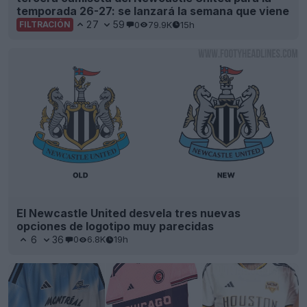
temporada 26-27: se lanzará la semana que viene
27
59
0
79.9K
15h
FILTRACIÓN
El Newcastle United desvela tres nuevas
opciones de logotipo muy parecidas
6
36
0
6.8K
19h