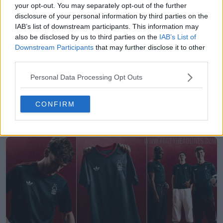
your opt-out. You may separately opt-out of the further
disclosure of your personal information by third parties on the
IAB’s list of downstream participants. This information may
also be disclosed by us to third parties on the
IAB’s List of
Downstream Participants
that may further disclose it to other
third parties.
Personal Data Processing Opt Outs
Se ha producido una filtración de la tercera
camiseta del Liverpool 26-27: la han visto a la
CONFIRM
venta
122
80
0
189K
2h
FILTRACIÓN