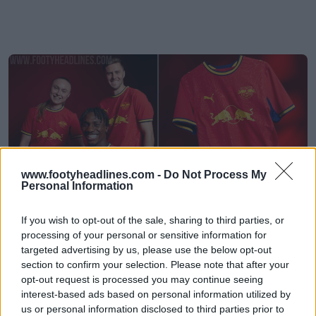
www.footyheadlines.com -
Do Not Process My
Personal Information
If you wish to opt-out of the sale, sharing to third parties, or
Se desvela la camiseta visitante del RB Leipzig
processing of your personal or sensitive information for
26-27: un homenaje al Jardín Botánico de Leipzig
targeted advertising by us, please use the below opt-out
30
31
0
442
1h
section to confirm your selection. Please note that after your
opt-out request is processed you may continue seeing
interest-based ads based on personal information utilized by
us or personal information disclosed to third parties prior to