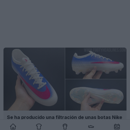
Se ha producido una filtración de unas botas Nike
Mercurial Vapor 17 en blanco, azul y rosa
5
9
0
909
20h
FILTRACIÓN