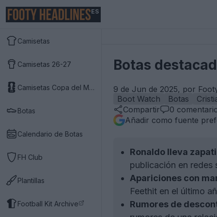
ES
Camisetas
Botas destacad
Camisetas 26-27
Camisetas Copa del Mundo 2026
9 de Jun de 2025, por Foot
Boot Watch
Botas
Crist
Compartir
0
comentari
Botas
Añadir como fuente pref
Calendario de Botas
Ronaldo lleva zapati
FH Club
publicación en redes 
Apariciones con ma
Plantillas
Feethit en el último 
Rumores de descont
Football Kit Archive