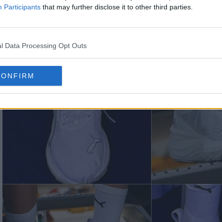
interesante para los entusiastas de las camisetas y
Participants
that may further disclose it to other third parties.
 y no un par de su patrocinador de toda la vida, Nik
l Data Processing Opt Outs
CONFIRM