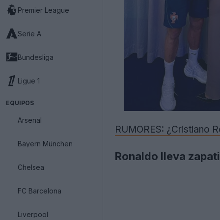
Premier League
Serie A
Bundesliga
Ligue 1
EQUIPOS
Arsenal
RUMORES: ¿Cristiano R
Bayern München
Ronaldo lleva zapat
Chelsea
FC Barcelona
Liverpool