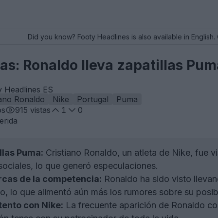
Did you know? Footy Headlines is also available in English. 
as: Ronaldo lleva zapatillas Pum
y Headlines ES
iano Ronaldo
Nike
Portugal
Puma
os
915
vistas
1
0
erida
llas Puma:
Cristiano Ronaldo, un atleta de Nike, fue v
sociales, lo que generó especulaciones.
rcas de la competencia:
Ronaldo ha sido visto lleva
año, lo que alimentó aún más los rumores sobre su posi
ento con Nike:
La frecuente aparición de Ronaldo co