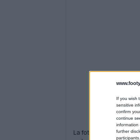
www.footy
If you wish 
sensitive in
confirm you
continue se
information 
further disc
La foto muestra a Ronald
participants