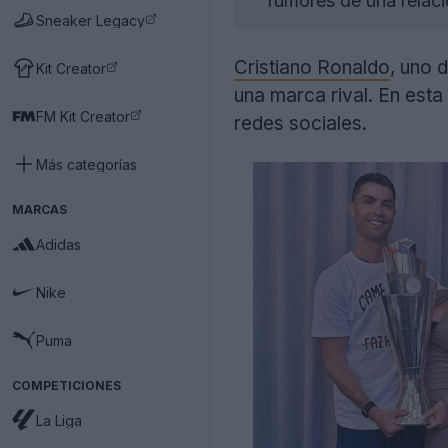
rumores de una relaci
Sneaker Legacy
Cristiano Ronaldo
, uno 
Kit Creator
una marca rival. En esta
FM Kit Creator
redes sociales.
Más categorías
MARCAS
Adidas
Nike
Puma
COMPETICIONES
La Liga