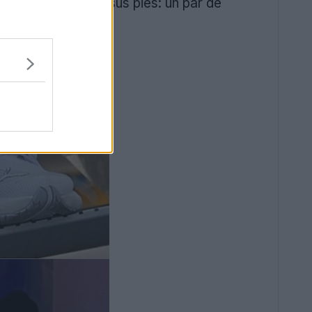
 las
botas
está en sus pies: un par de
e.