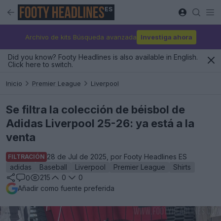
ES
Archivo de kits Búsqueda avanzada
Investiga ahora
Did you know? Footy Headlines is also available in English.
Click here to switch.
Inicio
Premier League
Liverpool
Se filtra la colección de béisbol de
Adidas Liverpool 25-26: ya está a la
venta
28 de Jul de 2025, por Footy Headlines ES
FILTRACIÓN
adidas
Baseball
Liverpool
Premier League
Shirts
215
0
0
0
Añadir como fuente preferida