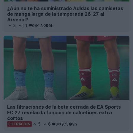
¿Aún no te ha suministrado Adidas las camisetas
de manga larga de la temporada 26-27 al
Arsenal?
3
11
0
1.3K
9h
Las filtraciones de la beta cerrada de EA Sports
FC 27 revelan la función de calcetines extra
cortos
5
6
0
973
9h
FILTRACIÓN