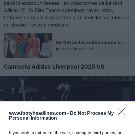
béisbol estadounidenses, las colecciones de béisbol
Adidas 25-26 Elite Teams combinan rayas retro,
botones en la parte delantera y la identidad del club en
un diseño fresco y moderno.
Se filtran las colecciones de béisbol Adidas 25-26 Elite Teams
23 de Abr de 2025
Camiseta Adidas Liverpool 2025 US
www.footyheadlines.com -
Do Not Process My
Personal Information
If you wish to opt-out of the sale, sharing to third parties, or