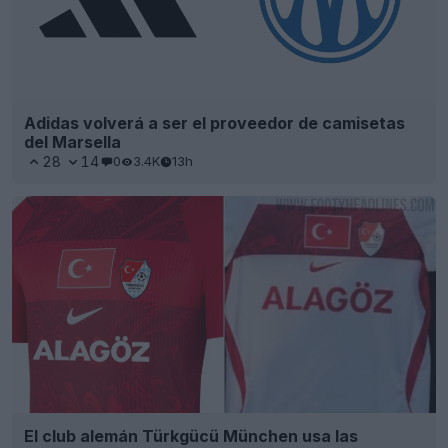
Adidas volverá a ser el proveedor de camisetas
del Marsella
28
14
0
3.4K
13h
El club alemán Türkgücü München usa las