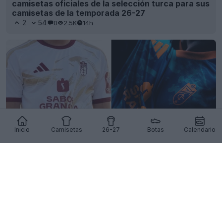
camisetas oficiales de la selección turca para sus
camisetas de la temporada 26-27
2
54
0
2.5K
14h
Inicio
Camisetas
26-27
Botas
Calendario
Se han presentado las camisetas visitantes y
tercera del Granada CF para la temporada 26-27
19
3
0
856
16h