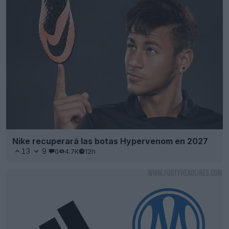
Nike recuperará las botas Hypervenom en 2027
13
9
0
4.7K
12h