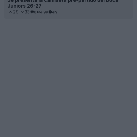
Se presenta la camiseta pre-partido del Boca
Juniors 26-27
29
33
0
4.9K
4h