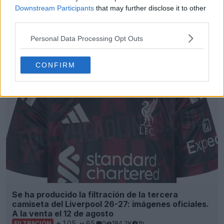
Downstream Participants
that may further disclose it to other
third parties.
Se ha producido la filtración de la camiseta
visitante del Club América 26-27: imágenes
Personal Data Processing Opt Outs
oficiales
56
22
0
26.2K
1h
FILTRACIÓN
CONFIRM
Se ha producido la filtración de la tercera
camiseta del Liverpool 26-27: imágenes oficiales.
A la venta el 12 de agosto
105
65
0
184.2K
1h
FILTRACIÓN