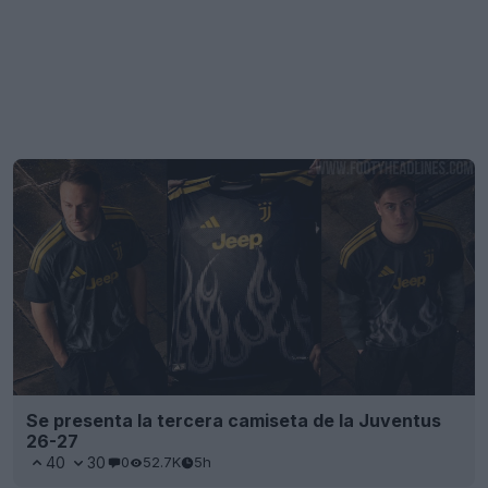
Se presenta la tercera camiseta de la Juventus
26-27
40
30
0
52.7K
5h