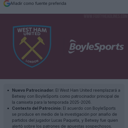
Añadir como fuente preferida
Nuevo Patrocinador:
El West Ham United reemplazará a
Betway con BoyleSports como patrocinador principal de
la camiseta para la temporada 2025-2026.
Contexto del Patrocinio:
El acuerdo con BoyleSports
se produce en medio de la investigación por amaño de
partidos del jugador Lucas Paqueta, y Betway fue quien
alertó sobre los patrones de apuestas sospechosos.