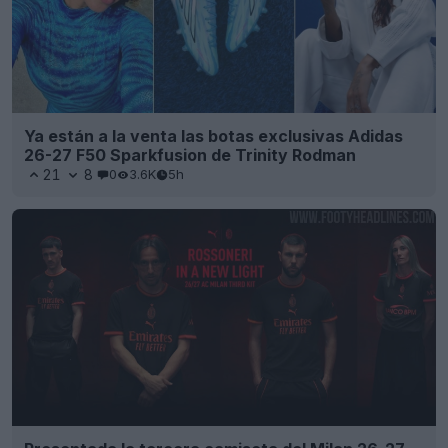
Ya están a la venta las botas exclusivas Adidas
26-27 F50 Sparkfusion de Trinity Rodman
21
8
0
3.6K
5h