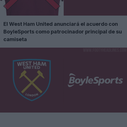
El West Ham United anunciará el acuerdo con
BoyleSports como patrocinador principal de su
camiseta