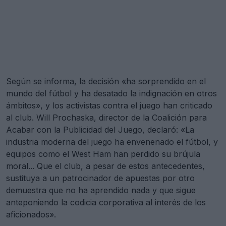
Según se informa, la decisión «ha sorprendido en el
mundo del fútbol y ha desatado la indignación en otros
ámbitos», y los activistas contra el juego han criticado
al club. Will Prochaska, director de la Coalición para
Acabar con la Publicidad del Juego, declaró: «La
industria moderna del juego ha envenenado el fútbol, y
equipos como el West Ham han perdido su brújula
moral... Que el club, a pesar de estos antecedentes,
sustituya a un patrocinador de apuestas por otro
demuestra que no ha aprendido nada y que sigue
anteponiendo la codicia corporativa al interés de los
aficionados».