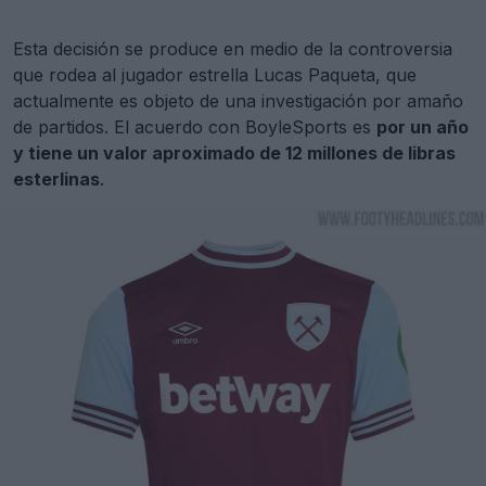
Esta decisión se produce en medio de la controversia
que rodea al jugador estrella Lucas Paqueta, que
actualmente es objeto de una investigación por amaño
de partidos. El acuerdo con BoyleSports es
por un año
y tiene un valor aproximado de 12 millones de libras
esterlinas
.