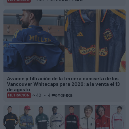
Avance y filtración de la tercera camiseta de los
Vancouver Whitecaps para 2026: a la venta el 13
de agosto
40
4
0
3K
2h
FILTRACIÓN