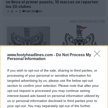
se lleva el primer puesto, 10 marcas se reparten
los 20 clubes
4
2
0
1.8K
9h
www.footyheadlines.com -
Do Not Process My
Personal Information
If you wish to opt-out of the sale, sharing to third parties, or
processing of your personal or sensitive information for
¿Está el Newcastle United eludiendo las normas
targeted advertising by us, please use the below opt-out
de la FA para cambiar su escudo?
section to confirm your selection. Please note that after your
3
5
0
2.8K
12h
opt-out request is processed you may continue seeing
interest-based ads based on personal information utilized by
us or personal information disclosed to third parties prior to
your opt-out. You may separately opt-out of the further