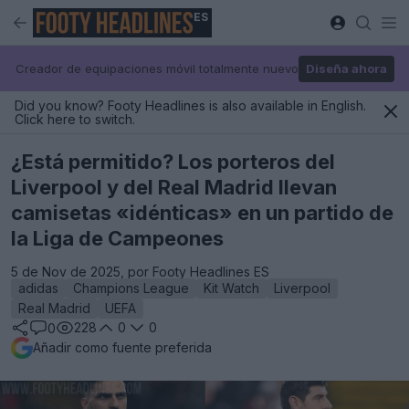
ES
Creador de equipaciones móvil totalmente nuevo
Diseña ahora
Did you know? Footy Headlines is also available in English.
Click here to switch.
¿Está permitido? Los porteros del
Liverpool y del Real Madrid llevan
camisetas «idénticas» en un partido de
la Liga de Campeones
5 de Nov de 2025, por Footy Headlines ES
adidas
Champions League
Kit Watch
Liverpool
Real Madrid
UEFA
228
0
0
0
Añadir como fuente preferida