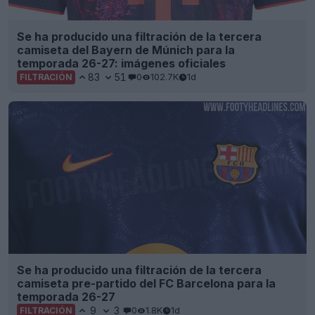
Se ha producido una filtración de la tercera
camiseta del Bayern de Múnich para la
temporada 26-27: imágenes oficiales
83
51
0
102.7K
1d
FILTRACIÓN
Se ha producido una filtración de la tercera
camiseta pre-partido del FC Barcelona para la
temporada 26-27
9
3
0
1.8K
1d
FILTRACIÓN