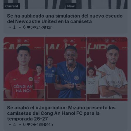
Se ha publicado una simulación del nuevo escudo
del Newcastle United en la camiseta
1
6
0
2.1K
12h
Se acabó el «Jogarbola»: Mizuno presenta las
camisetas del Cong An Hanoi FC para la
temporada 26-27
4
0
0
489
14h