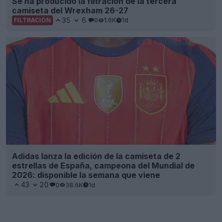
Se ha producido la filtración de la tercera
camiseta del Wrexham 26-27
35
6
0
1.6K
1d
FILTRACIÓN
Adidas lanza la edición de la camiseta de 2
estrellas de España, campeona del Mundial de
2026: disponible la semana que viene
43
20
0
38.6K
1d