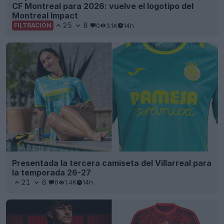
CF Montreal para 2026: vuelve el logotipo del
Montreal Impact
25
8
0
3.1K
14h
FILTRACIÓN
Presentada la tercera camiseta del Villarreal para
la temporada 26-27
21
6
0
1.4K
14h