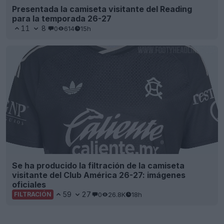
Presentada la camiseta visitante del Reading
para la temporada 26-27
11
8
0
614
15h
Se ha producido la filtración de la camiseta
visitante del Club América 26-27: imágenes
oficiales
59
27
0
26.8K
18h
FILTRACIÓN