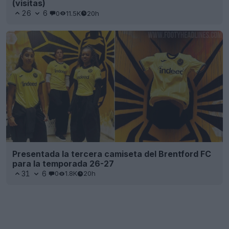
(visitas)
26
6
0
11.5K
20h
Presentada la tercera camiseta del Brentford FC
para la temporada 26-27
31
6
0
1.8K
20h