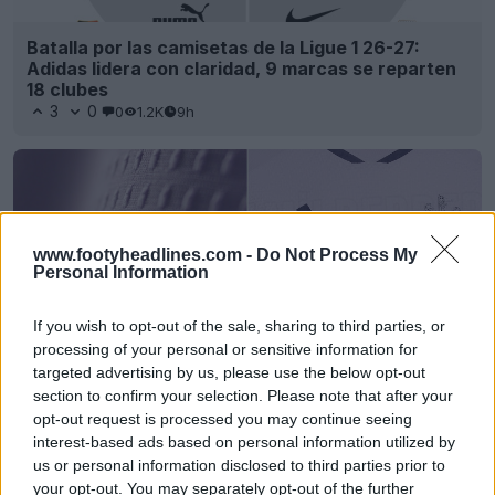
Batalla por las camisetas de la Ligue 1 26-27:
Adidas lidera con claridad, 9 marcas se reparten
18 clubes
3
0
0
1.2K
9h
www.footyheadlines.com -
Do Not Process My
Personal Information
If you wish to opt-out of the sale, sharing to third parties, or
processing of your personal or sensitive information for
targeted advertising by us, please use the below opt-out
section to confirm your selection. Please note that after your
Se ha adelantado y realizado la filtración de la
opt-out request is processed you may continue seeing
tercera camiseta del Newcastle United para la
interest-based ads based on personal information utilized by
temporada 26-27: se lanzará la semana que viene
us or personal information disclosed to third parties prior to
26
58
0
79.4K
10h
FILTRACIÓN
your opt-out. You may separately opt-out of the further