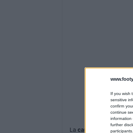
www.footy
If you wish 
sensitive in
confirm you
continue se
information 
further disc
La
camiseta Adidas
Co
participants