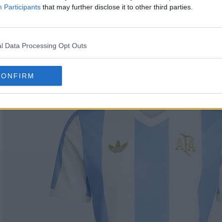
or amarillo/azul/rojo, símbolo de la bandera colombi
Participants
that may further disclose it to other third parties.
olección Adidas Colombia 2024 Centenario - Debut 
l Data Processing Opt Outs
ersario de Argentina x Adidas - 1974-2024
CONFIRM