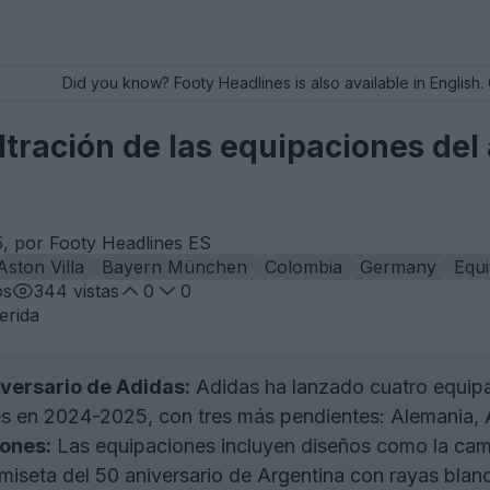
Did you know? Footy Headlines is also available in English. 
tración de las equipaciones del
, por Footy Headlines ES
Aston Villa
Bayern München
Colombia
Germany
Equ
os
344
vistas
0
0
erida
versario de Adidas:
Adidas ha lanzado cuatro equipa
es en 2024-2025, con tres más pendientes: Alemania,
ones:
Las equipaciones incluyen diseños como la cam
camiseta del 50 aniversario de Argentina con rayas blan