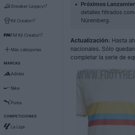
Próximos Lanzamien
Sneaker Legacy
detalles filtrados co
Núremberg.
Kit Creator
FM Kit Creator
Actualización:
Hasta ah
nacionales. Sólo quedan 
Más categorías
completar la serie de e
MARCAS
Adidas
Nike
Puma
COMPETICIONES
La Liga