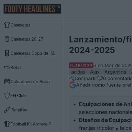
ES
Camisetas
Lanzamiento/fil
Camisetas 26-27
2024-2025
Camisetas Copa del Mundo 2026
6 de Mar de 2025
FILTRACIÓN
Botas
adidas
Ajax
Argentina
Compartir
0
comentari
Calendario de Botas
Añadir como fuente pref
FH Club
Equipaciones de Ani
Plantillas
selecciones nacional
Diseños de Equipaci
Football Kit Archive
franjas tricolor y la 