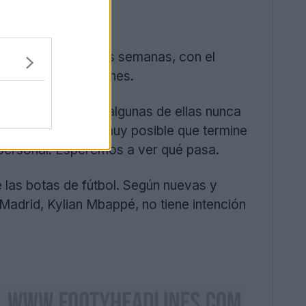
icado en las últimas semanas, con el
opesando sus opciones.
es muy atractivas, algunas de ellas nunca
nes. Por eso, es muy posible que termine
 personal. Esperemos a ver qué pasa.
las botas de fútbol. Según nuevas y
l Madrid, Kylian Mbappé, no tiene intención