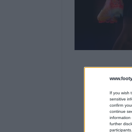
www.footy
If you wish 
sensitive in
confirm you
continue se
information 
further disc
participants