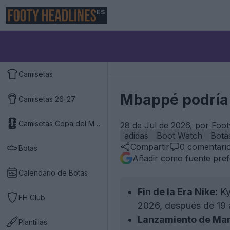
ES
Camisetas
Mbappé podría 
Camisetas 26-27
Camisetas Copa del Mundo 2026
28 de Jul de 2026, por Foo
adidas
Boot Watch
Bota
Compartir
0
comentari
Botas
Añadir como fuente pref
Calendario de Botas
Fin de la Era Nike:
Ky
FH Club
2026, después de 19 
Lanzamiento de Mar
Plantillas