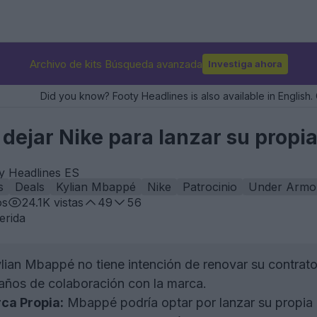
Archivo de kits Búsqueda avanzada
Investiga ahora
Did you know? Footy Headlines is also available in English. 
dejar Nike para lanzar su propi
ty Headlines ES
s
Deals
Kylian Mbappé
Nike
Patrocinio
Under Armo
os
24.1K
vistas
49
56
erida
lian Mbappé no tiene intención de renovar su contrato
años de colaboración con la marca.
ca Propia:
Mbappé podría optar por lanzar su propia 