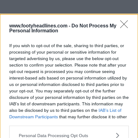
www.footyheadlines.com -
Do Not Process My
Personal Information
If you wish to opt-out of the sale, sharing to third parties, or
processing of your personal or sensitive information for
targeted advertising by us, please use the below opt-out
section to confirm your selection. Please note that after your
opt-out request is processed you may continue seeing
interest-based ads based on personal information utilized by
us or personal information disclosed to third parties prior to
your opt-out. You may separately opt-out of the further
disclosure of your personal information by third parties on the
Fabricants de maillots de la Liga 26-27 : Nike
IAB’s list of downstream participants. This information may
prend la tête, 10 marques se partagent les 20
also be disclosed by us to third parties on the
IAB’s List of
clubs
Downstream Participants
that may further disclose it to other
4
1
0
1.1K
4h
third parties.
Personal Data Processing Opt Outs