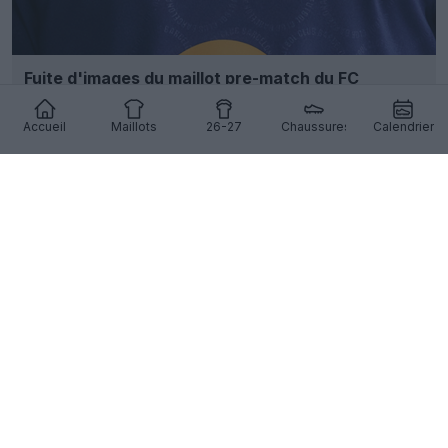
Fuite d'images du maillot pre-match du FC
Barcelone pour la saison 26-27
9
3
0
1.7K
1j
FUITE
Accueil
Maillots
26-27
Chaussures
Calendrier
Fuite d'un maillot rétro Adidas inspiré de l'AS
Roma de 1994
7
3
0
1.3K
1j
FUITE