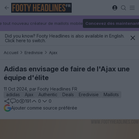
FR
e tout nouveau créateur de maillots mobile
Concevez dès maintenan
Did you know? Footy Headlines is also available in English.
Click here to switch.
Accueil
Eredivisie
Ajax
Adidas envisage de faire de l'Ajax une
équipe d'élite
11 Oct 2024, par Footy Headlines FR
adidas
Ajax
Authentic
Deals
Eredivisie
Maillots
191
0
0
0
Ajouter comme source préférée