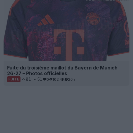
Fuite du troisième maillot du Bayern de Munich
26-27 – Photos officielles
81
51
0
102.4K
20h
FUITE