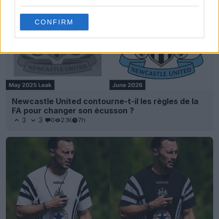
CONFIRM
Newcastle United contourne-t-il les règles de la
FA pour changer son écusson ?
3
3
0
2.1K
7h