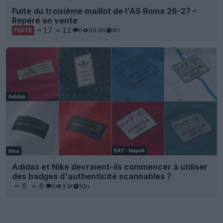
Fuite du troisième maillot de l'AS Roma 26-27 –
Repéré en vente
17
12
0
59.8K
9h
FUITE
Adidas et Nike devraient-ils commencer à utiliser
des badges d'authenticité scannables ?
8
6
0
3.1K
10h