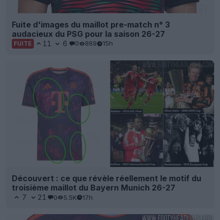
Fuite d'images du maillot pre-match n° 3
audacieux du PSG pour la saison 26-27
11
6
0
869
15h
FUITE
Découvert : ce que révèle réellement le motif du
troisième maillot du Bayern Munich 26-27
7
21
0
5.5K
17h