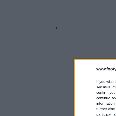
www.footy
If you wish 
sensitive in
confirm you
continue se
information 
further disc
participants