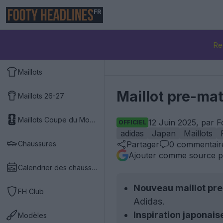
FR
Re
Maillots
Maillot pre-mat
Maillots 26-27
Maillots Coupe du Monde 2026
12 Juin 2025, par 
OFFICIEL
adidas
Japan
Maillots
Chaussures
Partager
0
commentair
Ajouter comme source p
Calendrier des chaussures
Nouveau maillot pr
FH Club
Adidas.
Inspiration japonais
Modèles