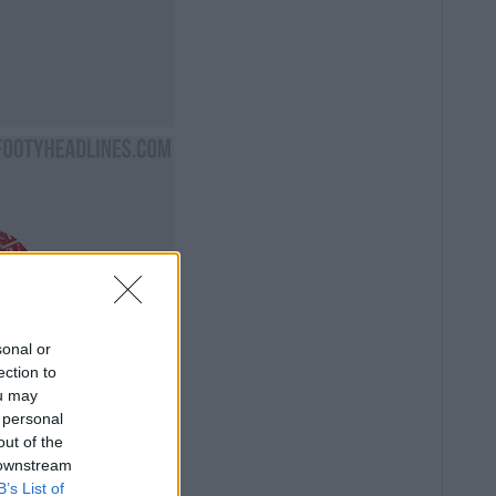
sonal or
ection to
ou may
 personal
out of the
 downstream
B’s List of