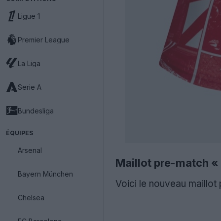
Ligue 1
Premier League
La Liga
Serie A
Bundesliga
ÉQUIPES
Arsenal
Maillot pre-match «
Bayern München
Voici le nouveau maillo
Chelsea