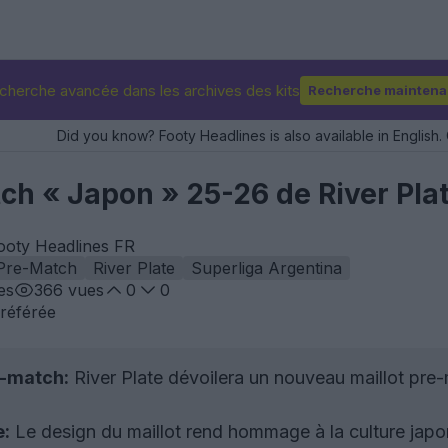
cherche avancée dans les archives des kits
Recherche maintena
Did you know? Footy Headlines is also available in English. 
ch « Japon » 25-26 de River Plat
Footy Headlines FR
Pre-Match
River Plate
Superliga Argentina
es
366
vues
0
0
référée
e-match:
River Plate dévoilera un nouveau maillot pre
e:
Le design du maillot rend hommage à la culture japo