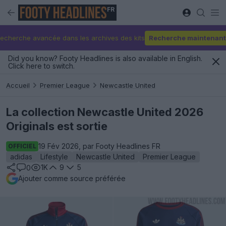
FR
echerche avancée dans les archives des kits
Recherche maintenant
Did you know? Footy Headlines is also available in English.
Click here to switch.
Accueil
Premier League
Newcastle United
La collection Newcastle United 2026
Originals est sortie
19 Fév 2026, par Footy Headlines FR
OFFICIEL
adidas
Lifestyle
Newcastle United
Premier League
1K
9
5
0
Ajouter comme source préférée