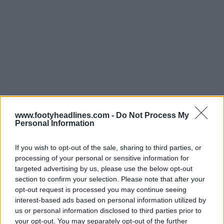
www.footyheadlines.com -
Do Not Process My
Personal Information
If you wish to opt-out of the sale, sharing to third parties, or
processing of your personal or sensitive information for
La collection Adidas Newcastle United 2026
targeted advertising by us, please use the below opt-out
Originals
comprend une veste de survêtement avec
section to confirm your selection. Please note that after your
fermeture éclair intégrale, un maillot à col rond, un
opt-out request is processed you may continue seeing
maillot classique et un pantalon de survêtement assorti,
interest-based ads based on personal information utilized by
tous ornés du logo trèfle emblématique d'Adidas et de
us or personal information disclosed to third parties prior to
l'écusson de Newcastle United.
your opt-out. You may separately opt-out of the further