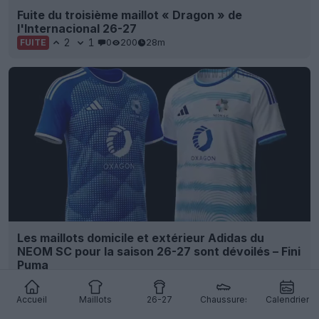
Fuite du troisième maillot « Dragon » de
l'Internacional 26-27
2
1
0
200
28m
FUITE
Les maillots domicile et extérieur Adidas du
NEOM SC pour la saison 26-27 sont dévoilés – Fini
Puma
4
3
0
67
30m
OFFICIEL
Accueil
Maillots
26-27
Chaussures
Calendrier