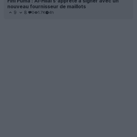
Fini Puma : Al-Hilal s'apprête à signer avec un
nouveau fournisseur de maillots
9
8
0
1.7K
4h