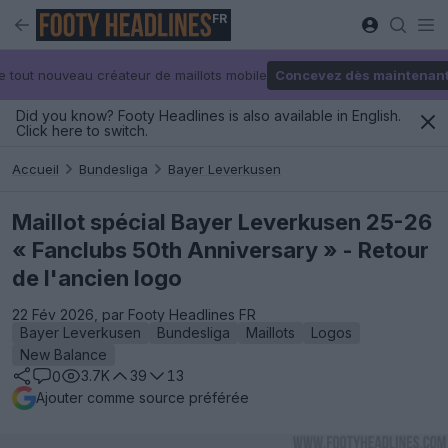
FR
e tout nouveau créateur de maillots mobile
Concevez dès maintenan
Did you know? Footy Headlines is also available in English.
Click here to switch.
Accueil
Bundesliga
Bayer Leverkusen
Maillot spécial Bayer Leverkusen 25-26
« Fanclubs 50th Anniversary » - Retour
de l'ancien logo
22 Fév 2026, par Footy Headlines FR
Bayer Leverkusen
Bundesliga
Maillots
Logos
New Balance
3.7K
39
13
0
Ajouter comme source préférée