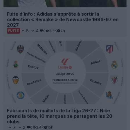
Fuite d’info : Adidas s’apprête à sortir la
collection « Remake » de Newcastle 1996-97 en
2027
8
4
0
3.3K
7h
FUITE
Fabricants de maillots de la Liga 26-27 : Nike
prend la tête, 10 marques se partagent les 20
clubs
7
2
0
2.4K
15h