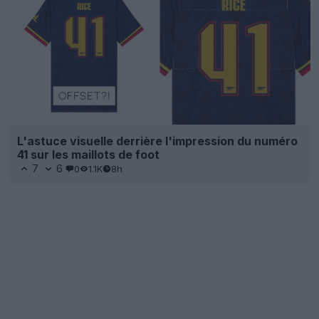
L'astuce visuelle derrière l'impression du numéro
41 sur les maillots de foot
7
6
0
1.1K
8h