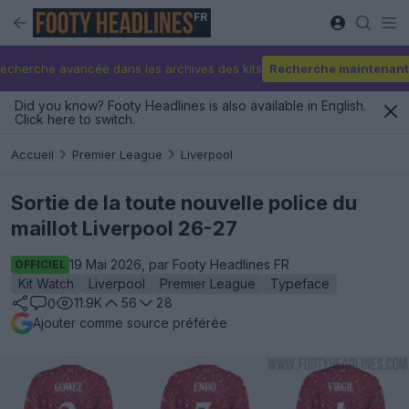
FR
echerche avancée dans les archives des kits
Recherche maintenant
Did you know? Footy Headlines is also available in English.
Click here to switch.
Accueil
Premier League
Liverpool
Sortie de la toute nouvelle police du
maillot Liverpool 26-27
19 Mai 2026, par Footy Headlines FR
OFFICIEL
Kit Watch
Liverpool
Premier League
Typeface
11.9K
56
28
0
Ajouter comme source préférée