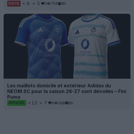
8
5
0
754
8h
FUITE
Les maillots domicile et extérieur Adidas du
NEOM SC pour la saison 26-27 sont dévoilés – Fini
Puma
12
7
0
398
8h
OFFICIEL