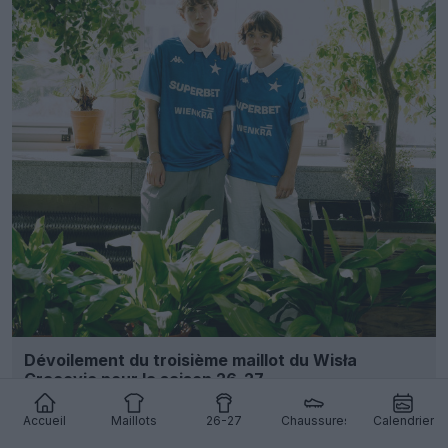
Dévoilement du troisième maillot du Wisła
Cracovie pour la saison 26-27
10
3
0
222
8h
Accueil
Maillots
26-27
Chaussures
Calendrier