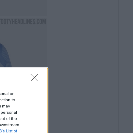
sonal or
ection to
ou may
 personal
out of the
 downstream
B’s List of