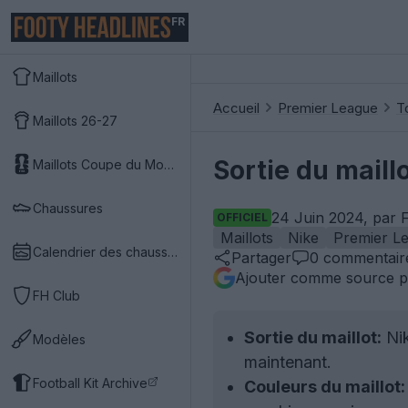
FR
Maillots
Accueil
Premier League
T
Maillots 26-27
Sortie du maill
Maillots Coupe du Monde 2026
Chaussures
24 Juin 2024, par 
OFFICIEL
Maillots
Nike
Premier L
Calendrier des chaussures
Partager
0
commentair
Ajouter comme source p
FH Club
Sortie du maillot:
Nik
Modèles
maintenant.
Football Kit Archive
Couleurs du maillot: