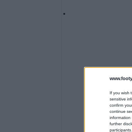
www.footy
If you wish 
sensitive in
confirm you
continue se
information 
further disc
participants