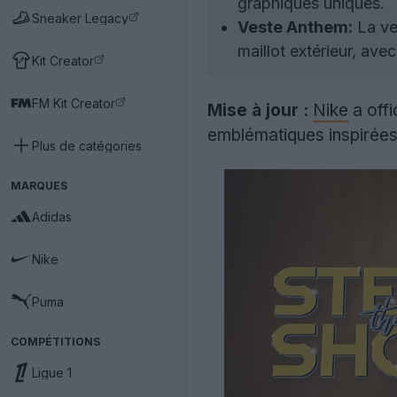
graphiques uniques.
Sneaker Legacy
Veste Anthem:
La ve
maillot extérieur, ave
Kit Creator
FM Kit Creator
Mise à jour :
Nike
a offi
emblématiques inspirées
Plus de catégories
MARQUES
Adidas
Nike
Puma
COMPÉTITIONS
Ligue 1