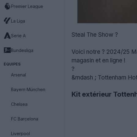
Premier League
La Liga
Steal The Show ?
Serie A
Bundesliga
Voici notre ? 2024/25 Mai
magasin et en ligne !
ÉQUIPES
?
Arsenal
&mdash ; Tottenham Hot
Bayern München
Kit extérieur Totte
Chelsea
FC Barcelona
Liverpool