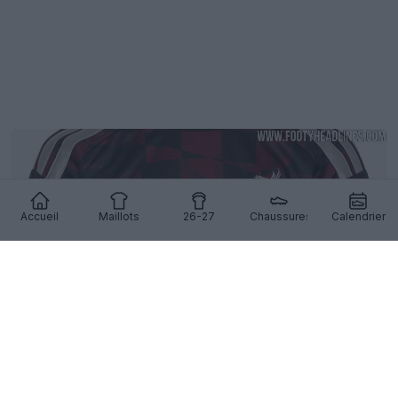
Accueil
Maillots
26-27
Chaussures
Calendrier
Fuite du troisième maillot de Liverpool 26-27 –
Photos officielles – Sortie le 12 août
120
79
0
188.2K
19h
FUITE