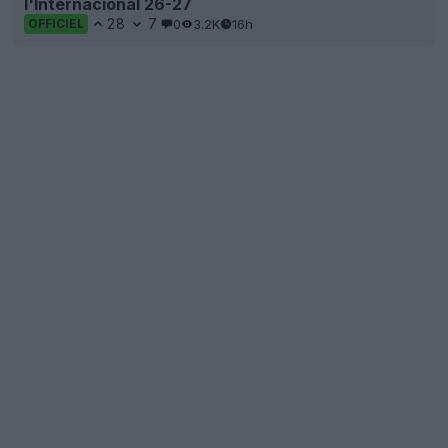
l'Internacional 26-27
28
7
0
3.2K
16h
OFFICIEL