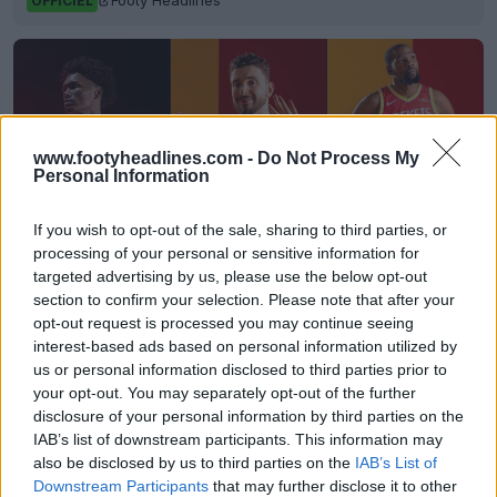
Footy Headlines
OFFICIEL
www.footyheadlines.com -
Do Not Process My
Personal Information
If you wish to opt-out of the sale, sharing to third parties, or
processing of your personal or sensitive information for
targeted advertising by us, please use the below opt-out
section to confirm your selection. Please note that after your
opt-out request is processed you may continue seeing
Les maillots 26-27 des Houston Rockets dévoilés
interest-based ads based on personal information utilized by
+ nouveau logo
us or personal information disclosed to third parties prior to
Basketball Jersey Archive
19h
OFFICIEL
your opt-out. You may separately opt-out of the further
disclosure of your personal information by third parties on the
IAB’s list of downstream participants. This information may
also be disclosed by us to third parties on the
IAB’s List of
Downstream Participants
that may further disclose it to other