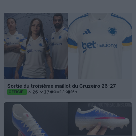
Sortie du troisième maillot du Cruzeiro 26-27
26
17
0
1.3K
16h
OFFICIEL