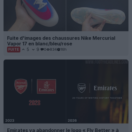
Fuite d'images des chaussures Nike Mercurial
Vapor 17 en blanc/bleu/rose
5
9
0
834
16h
FUITE
Emirates va abandonner le logo « Fly Better » à