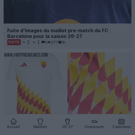
Fuite d'images du maillot pre-match du FC
Barcelone pour la saison 26-27
2
1
0
377
1h
FUITE
Fuite d'un maillot rétro Adidas inspiré de l'AS
Accueil
Maillots
26-27
Chaussures
Calendrier
Roma de 1994