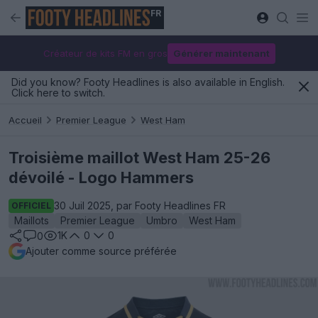
FR
Créateur de kits FM en gros
Générer maintenant
Did you know? Footy Headlines is also available in English.
Click here to switch.
Accueil
Premier League
West Ham
Troisième maillot West Ham 25-26
dévoilé - Logo Hammers
30 Juil 2025, par Footy Headlines FR
OFFICIEL
Maillots
Premier League
Umbro
West Ham
1K
0
0
0
Ajouter comme source préférée