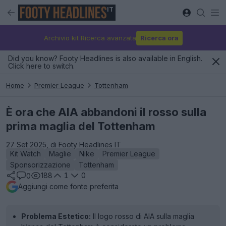
IT
Archivio kit Ricerca avanzata
Ricerca ora
Did you know? Footy Headlines is also available in English.
Click here to switch.
Home
Premier League
Tottenham
È ora che AIA abbandoni il rosso sulla
prima maglia del Tottenham
27 Set 2025, di Footy Headlines IT
Kit Watch
Maglie
Nike
Premier League
Sponsorizzazione
Tottenham
188
1
0
0
Aggiungi come fonte preferita
Problema Estetico:
Il logo rosso di AIA sulla maglia