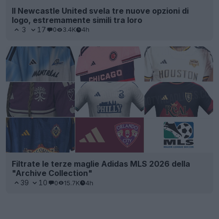
Il Newcastle United svela tre nuove opzioni di
logo, estremamente simili tra loro
3
17
0
3.4K
4h
Filtrate le terze maglie Adidas MLS 2026 della
"Archive Collection"
39
10
0
15.7K
4h