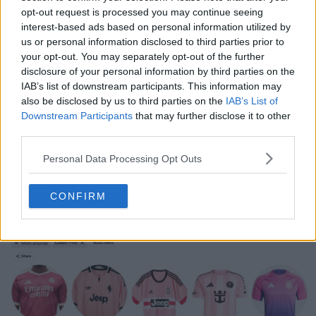
opt-out request is processed you may continue seeing
Pensi che AIA dovrebbe adattare i colori del proprio
interest-based ads based on personal information utilized by
logo alla prima maglia degli Spurs? Facci sapere cosa
us or personal information disclosed to third parties prior to
your opt-out. You may separately opt-out of the further
ne pensi nei commenti
disclosure of your personal information by third parties on the
IAB’s list of downstream participants. This information may
also be disclosed by us to third parties on the
IAB’s List of
Mostra commenti
Downstream Participants
that may further disclose it to other
third parties.
Kit Watch
Maglie
Nike
Premier League
Personal Data Processing Opt Outs
Sponsorizzazione
Tottenham
Condividi
CONFIRM