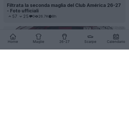
Filtrata la seconda maglia del Club América 26-27
- Foto ufficiali
57
25
0
26.7K
8h
Home
Maglie
26-27
Scarpe
Calendario
La terza maglia del Liverpool 26-27 è stata
filtrata in anteprima - Foto ufficiali - In arrivo il 12
agosto
114
75
0
186.9K
8h