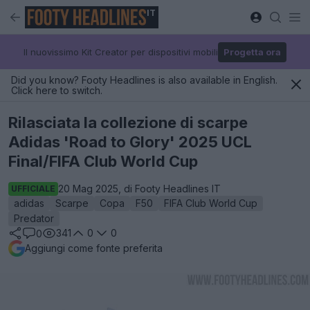
IT
Il nuovissimo Kit Creator per dispositivi mobili
Progetta ora
Did you know? Footy Headlines is also available in English.
Click here to switch.
Rilasciata la collezione di scarpe
Adidas 'Road to Glory' 2025 UCL
Final/FIFA Club World Cup
20 Mag 2025, di Footy Headlines IT
UFFICIALE
adidas
Scarpe
Copa
F50
FIFA Club World Cup
Predator
341
0
0
0
Aggiungi come fonte preferita