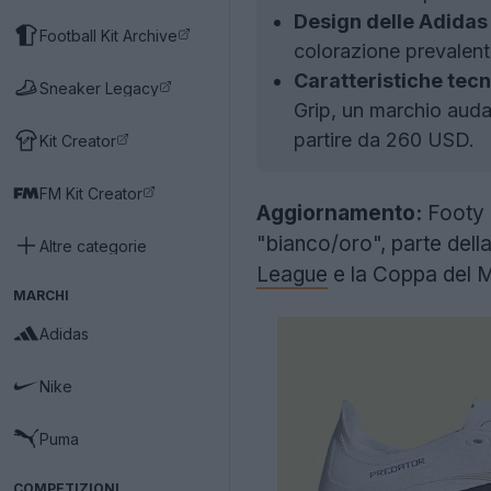
Design delle Adidas
Football Kit Archive
colorazione prevalent
Caratteristiche tecn
Sneaker Legacy
Grip, un marchio audac
partire da 260 USD.
Kit Creator
FM Kit Creator
Aggiornamento:
Footy H
"bianco/oro", parte dell
Altre categorie
League
e la Coppa del M
MARCHI
Adidas
Nike
Puma
COMPETIZIONI