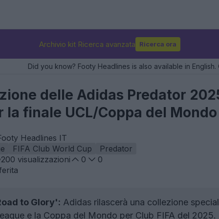
Archivio kit Ricerca avanzata
Ricerca ora
Did you know? Footy Headlines is also available in English. 
razione delle Adidas Predator 20
r la finale UCL/Coppa del Mondo
Footy Headlines IT
ue
FIFA Club World Cup
Predator
200
visualizzazioni
0
0
erita
oad to Glory':
Adidas rilascerà una collezione special
League e la Coppa del Mondo per Club FIFA del 2025.