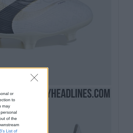
sonal or
ection to
ou may
 personal
out of the
 downstream
B’s List of