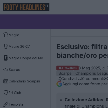
IT
Maglie
Esclusivo: filt
Maglie 26-27
bianche/oro pe
Maglie Coppa del Mondo 2026
3 Mag 2025, di 
FILTRAZIONE
Scarpe
Scarpe
Champions Leag
Condividi
0
commenti
Calendario Scarpini
Aggiungi come fonte pref
FH Club
Collezione Adidas 'R
Template
finale di Champions 