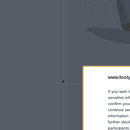
www.footy
If you wish 
sensitive in
confirm you
continue se
information 
further disc
participants