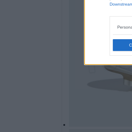
Downstream 
Persona