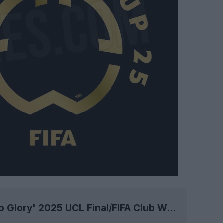
Rilasciata la collezione di scarpe Adidas 'Road to Glory' 2025 UCL Final/FIFA Club World Cup