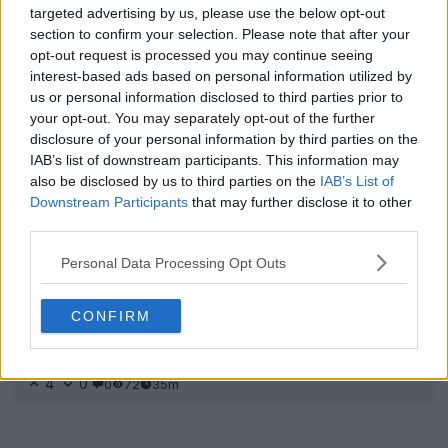
targeted advertising by us, please use the below opt-out
FIFA Kit Creator - Crea e condividi le tue divise
section to confirm your selection. Please note that after your
personalizzate
opt-out request is processed you may continue seeing
FIFA Kit Creator
UFFICIALE
interest-based ads based on personal information utilized by
us or personal information disclosed to third parties prior to
your opt-out. You may separately opt-out of the further
disclosure of your personal information by third parties on the
IAB’s list of downstream participants. This information may
also be disclosed by us to third parties on the
IAB’s List of
Downstream Participants
that may further disclose it to other
third parties.
Personal Data Processing Opt Outs
CONFIRM
Ezeta svela la maglia “La Terra delle Sirene” per il
Sorrento Calcio
4
0
0
72
35m