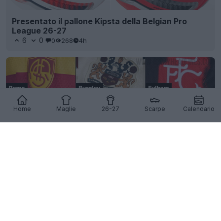
Presentato il pallone Kipsta della Belgian Pro
League 26-27
6
0
0
268
4h
Home
Maglie
26-27
Scarpe
Calendario
Tendenza delle maglie 2026-27: gli stemmi
alternativi dei club sono ovunque
39
7
0
11.1K
5h