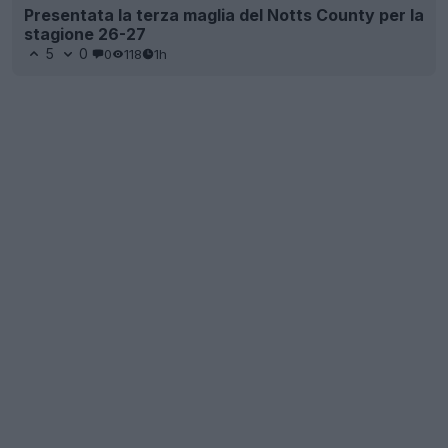
Presentata la terza maglia del Notts County per la
stagione 26-27
5
0
0
118
1h