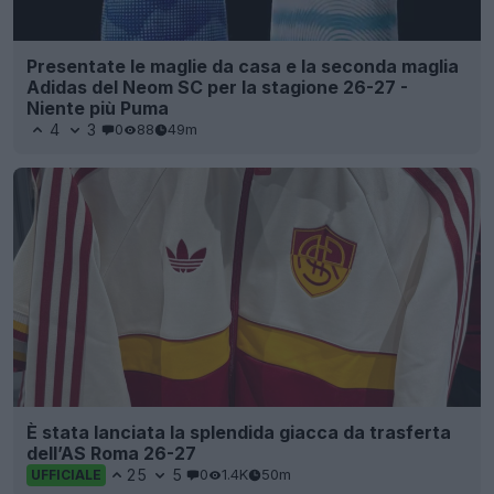
Presentate le maglie da casa e la seconda maglia
Adidas del Neom SC per la stagione 26-27 -
Niente più Puma
4
3
0
88
49m
È stata lanciata la splendida giacca da trasferta
dell’AS Roma 26-27
25
5
0
1.4K
50m
UFFICIALE