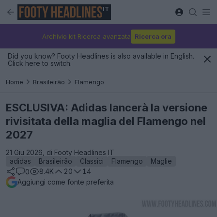
IT
Archivio kit Ricerca avanzata
Ricerca ora
Did you know? Footy Headlines is also available in English.
Click here to switch.
Home
Brasileirão
Flamengo
ESCLUSIVA: Adidas lancerà la versione
rivisitata della maglia del Flamengo nel
2027
21 Giu 2026, di Footy Headlines IT
adidas
Brasileirão
Classici
Flamengo
Maglie
8.4K
20
14
0
Aggiungi come fonte preferita