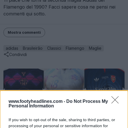
Ti piace che torni la seconda maglia Adidas del
Flamengo del 1990? Facci sapere cosa ne pensi nei
commenti qui sotto.
Mostra commenti
adidas
Brasileirão
Classici
Flamengo
Maglie
Condividi
www.footyheadlines.com -
Do Not Process My
Personal Information
If you wish to opt-out of the sale, sharing to third parties, or
processing of your personal or sensitive information for