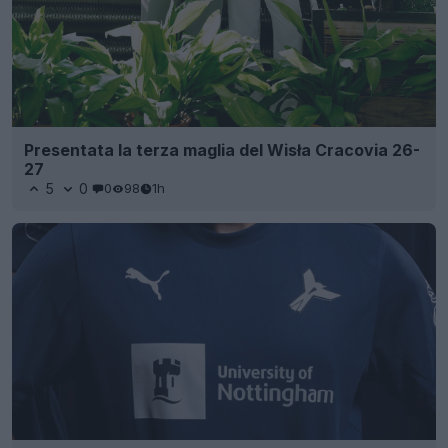
Presentata la terza maglia del Wisła Cracovia 26-
27
5
0
0
98
1h