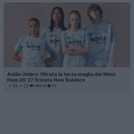
Addio Umbro: filtrata la terza maglia del West
Ham 26-27 firmata New Balance
33
12
0
9.9K
7m