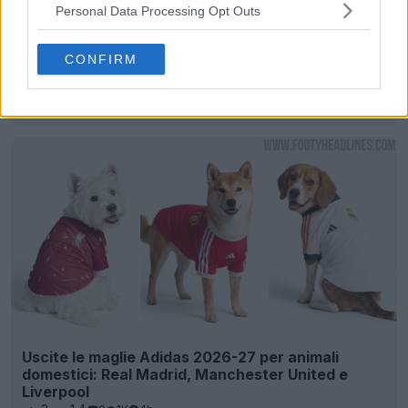
Personal Data Processing Opt Outs
CONFIRM
Presentata la seconda maglia dell’AS Roma 26-27
89
33
0
78.3K
8m
Uscite le maglie Adidas 2026-27 per animali
domestici: Real Madrid, Manchester United e
Liverpool