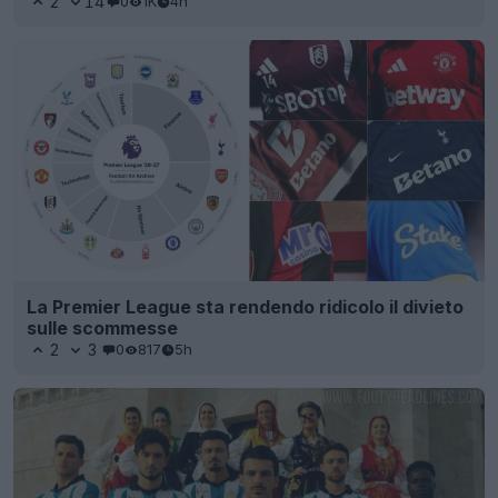
2
14
0
1K
4h
La Premier League sta rendendo ridicolo il divieto
sulle scommesse
2
3
0
817
5h