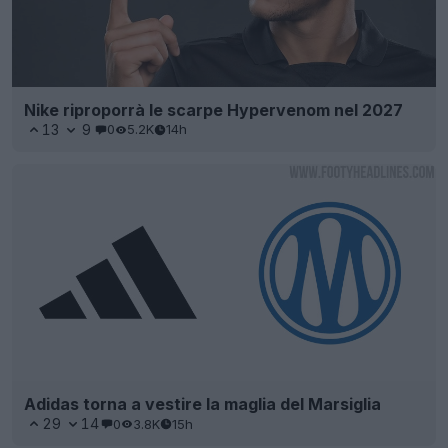
Nike riproporrà le scarpe Hypervenom nel 2027
13
9
0
5.2K
14h
Adidas torna a vestire la maglia del Marsiglia
29
14
0
3.8K
15h