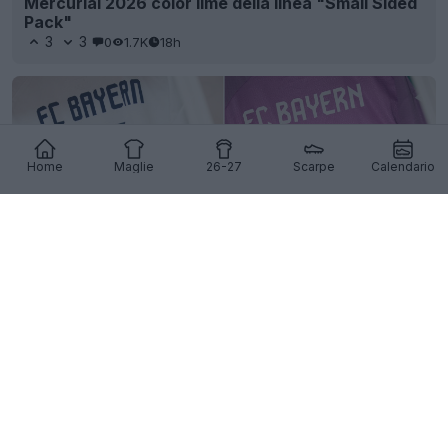
Mercurial 2026 color lime della linea "Small Sided
Pack"
3
3
0
1.7K
18h
Home
Maglie
26-27
Scarpe
Calendario
Rilasciati i font speciali delle maglie del Bayern
München per le amichevoli in Asia
17
13
0
1.9K
18h
UFFICIALE