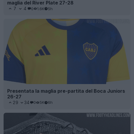
maglia del River Plate 27-28
7
4
0
1.6K
5h
Presentata la maglia pre-partita del Boca Juniors
26-27
29
34
0
5K
6h