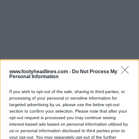
www.footyheadlines.com -
Do Not Process My
Personal Information
If you wish to opt-out of the sale, sharing to third parties, or
processing of your personal or sensitive information for
targeted advertising by us, please use the below opt-out
section to confirm your selection. Please note that after your
La maglia pre-partita Nike del Tottenham 2026-2027
opt-out request is processed you may continue seeing
presenta un look dinamico. È caratterizzata da una
interest-based ads based on personal information utilized by
base blu navy scuro abbinata a vistose strisce diagonali
us or personal information disclosed to third parties prior to
in azzurro e bianco che attraversano la parte anteriore
your opt-out. You may separately opt-out of the further