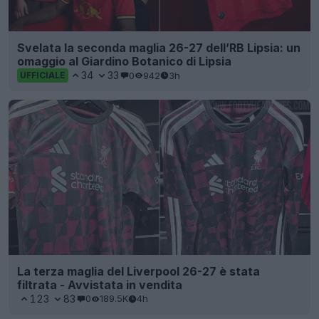
Svelata la seconda maglia 26-27 dell’RB Lipsia: un
omaggio al Giardino Botanico di Lipsia
34
33
0
942
3h
UFFICIALE
La terza maglia del Liverpool 26-27 è stata
filtrata - Avvistata in vendita
123
83
0
189.5K
4h