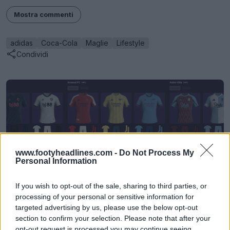
Mostra commenti
adidas
Coca-Cola
Maglie
Lifestyle
Condividi
www.footyheadlines.com -
Do Not Process My
Personal Information
If you wish to opt-out of the sale, sharing to third parties, or
processing of your personal or sensitive information for
Generatore di kit in massa per FM - Crea kit unici
targeted advertising by us, please use the below opt-out
in pochi secondi
section to confirm your selection. Please note that after your
FM Kit Creator
UFFICIALE
opt-out request is processed you may continue seeing