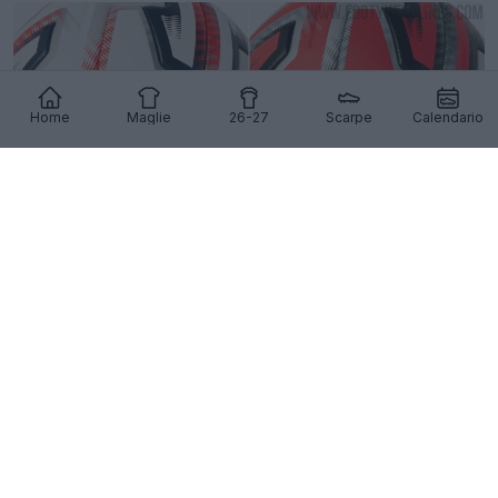
Home
Maglie
26-27
Scarpe
Calendario
Presentato il pallone Kipsta della Belgian Pro
League 26-27
7
0
0
402
9h