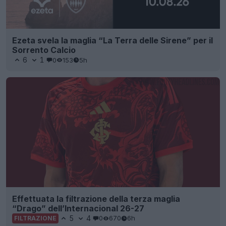
Ezeta svela la maglia “La Terra delle Sirene” per il
Sorrento Calcio
6
1
0
153
5h
Effettuata la filtrazione della terza maglia
“Drago” dell’Internacional 26-27
5
4
0
670
6h
FILTRAZIONE