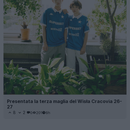
Presentata la terza maglia del Wisła Cracovia 26-
27
8
2
0
201
6h