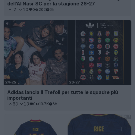
dell’Al Nasr SC per la stagione 26-27
2
10
0
202
6h
Adidas lancia il Trefoil per tutte le squadre più
importanti
63
13
0
19.7K
6h