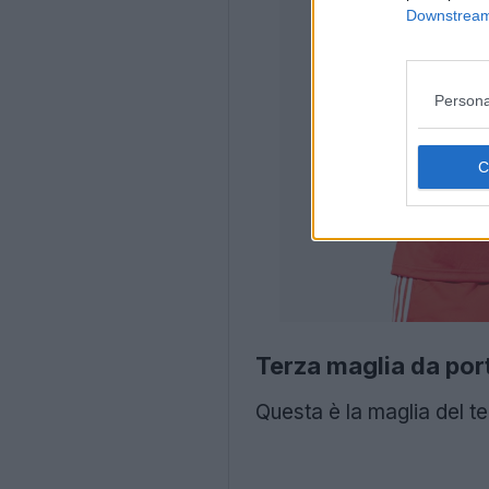
Downstream 
Persona
Terza maglia da por
Questa è la maglia del 