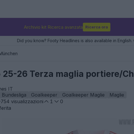
Archivio kit Ricerca avanzata
Ricerca ora
Did you know? Footy Headlines is also available in English. 
 München
 25-26 Terza maglia portiere/C
nes IT
Bundesliga
Goalkeeper
Goalkeeper Maglie
Maglie
754
visualizzazioni
1
0
erita