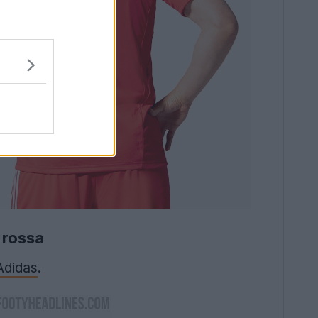
 rossa
Adidas
.