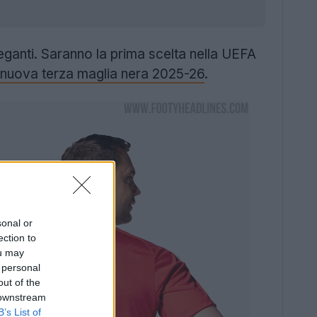
anti. Saranno la prima scelta nella UEFA
nuova terza maglia nera 2025-26
.
sonal or
ection to
ou may
 personal
out of the
 downstream
B’s List of