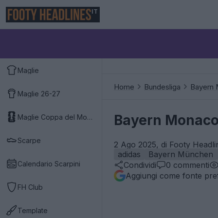
IT
Maglie
Home
Bundesliga
Bayern
Maglie 26-27
Bayern Monaco
Maglie Coppa del Mondo 2026
Scarpe
2 Ago 2025, di Footy Headli
adidas
Bayern München
Calendario Scarpini
Condividi
0
commenti
Aggiungi come fonte pref
FH Club
Template