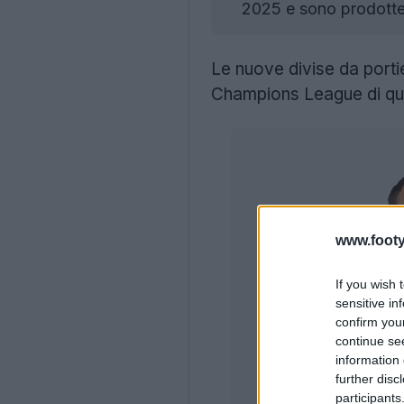
2025 e sono prodotte
Le nuove divise da port
Champions League di que
www.footy
If you wish 
sensitive in
confirm you
continue se
information 
further disc
participants