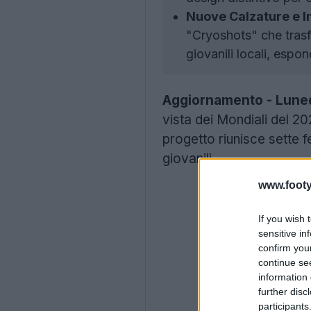
Nuove Calzature e 
"Cryoshots" che trasf
giovanili locali, espon
Aggiornamento - Luned
vista dei Mondiali del 20
progetto riunisce sette f
giovanili.
www.footy
If you wish 
sensitive in
confirm you
continue se
information 
further disc
participants