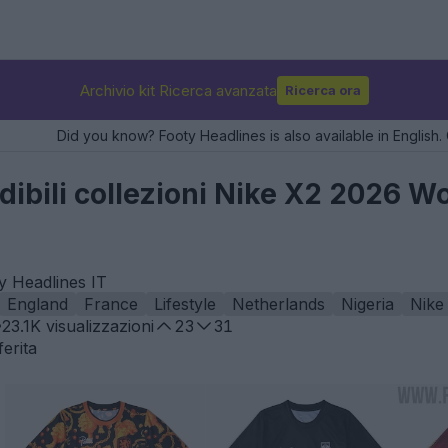
Archivio kit Ricerca avanzata
Ricerca ora
Did you know? Footy Headlines is also available in English. 
edibili collezioni Nike X2 2026 W
ty Headlines IT
England
France
Lifestyle
Netherlands
Nigeria
Nike
23.1K
visualizzazioni
23
31
erita