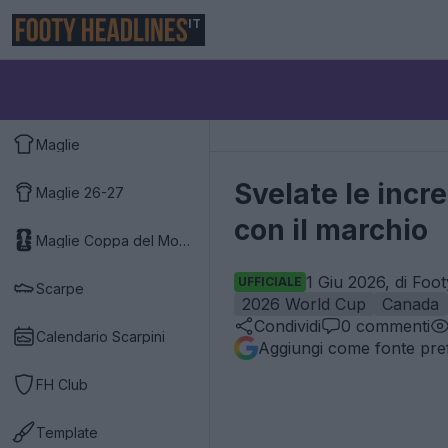
IT
Maglie
Svelate le incr
Maglie 26-27
con il marchio
Maglie Coppa del Mondo 2026
1 Giu 2026, di Foo
UFFICIALE
Scarpe
2026 World Cup
Canada
Condividi
0
commenti
Calendario Scarpini
Aggiungi come fonte pref
FH Club
Template