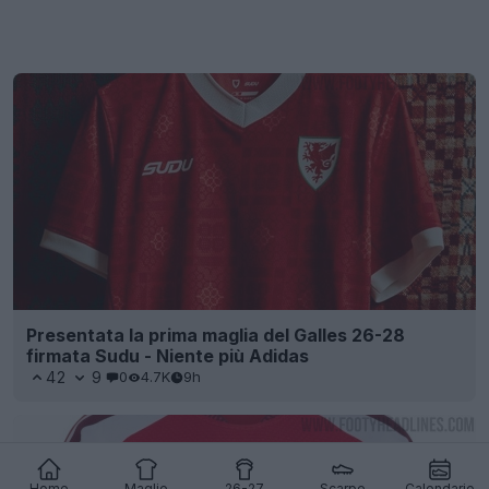
Presentata la prima maglia del Galles 26-28
firmata Sudu - Niente più Adidas
42
9
0
4.7K
9h
Home
Maglie
26-27
Scarpe
Calendario