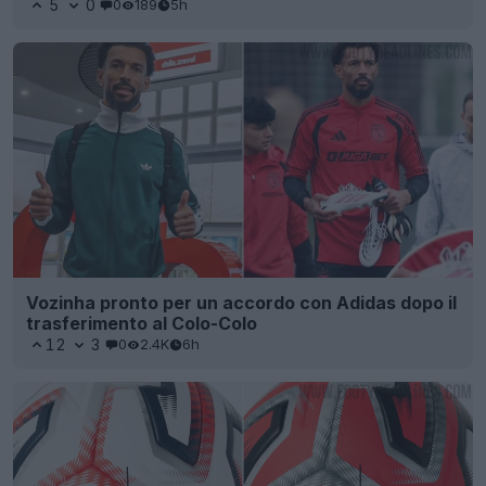
5
0
0
189
5h
Vozinha pronto per un accordo con Adidas dopo il
trasferimento al Colo-Colo
12
3
0
2.4K
6h