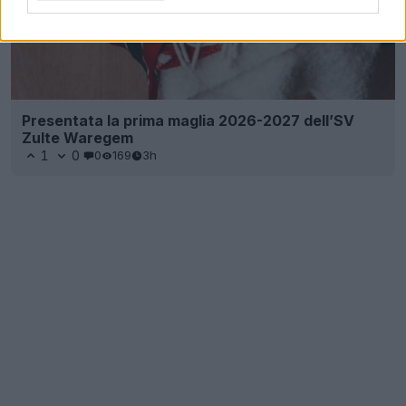
Presentata la prima maglia 2026-2027 dell’SV
Zulte Waregem
1
0
0
169
3h