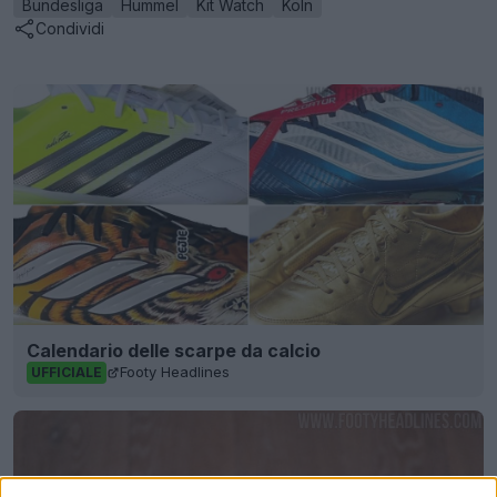
Bundesliga
Hummel
Kit Watch
Köln
Condividi
Calendario delle scarpe da calcio
Footy Headlines
UFFICIALE