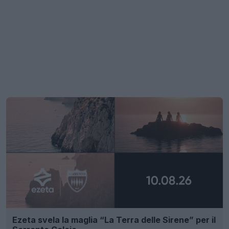
Ezeta svela la maglia “La Terra delle Sirene” per il