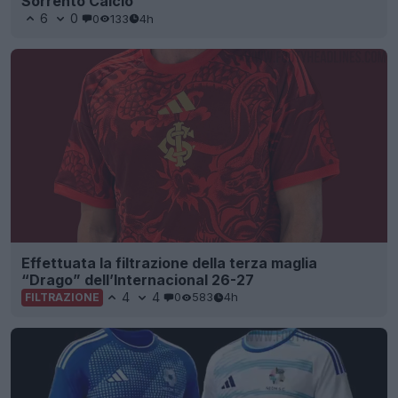
Sorrento Calcio
6
0
0
133
4h
Effettuata la filtrazione della terza maglia
“Drago” dell’Internacional 26-27
4
4
0
583
4h
FILTRAZIONE