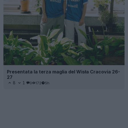
Presentata la terza maglia del Wisła Cracovia 26-
27
8
1
0
172
5h