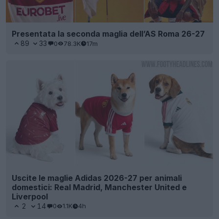
Presentata la seconda maglia dell’AS Roma 26-27
89
33
0
78.3K
17m
Uscite le maglie Adidas 2026-27 per animali
domestici: Real Madrid, Manchester United e
Liverpool
2
14
0
1.1K
4h