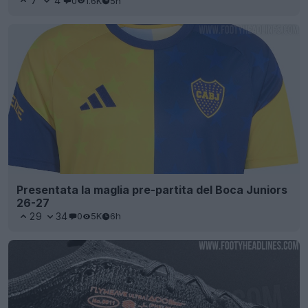
7
4
0
1.6K
5h
Presentata la maglia pre-partita del Boca Juniors
26-27
29
34
0
5K
6h