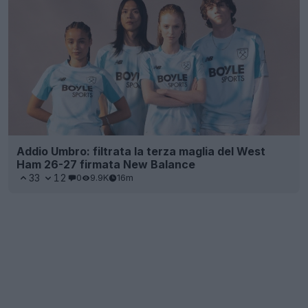
Addio Umbro: filtrata la terza maglia del West
Ham 26-27 firmata New Balance
33
12
0
9.9K
16m