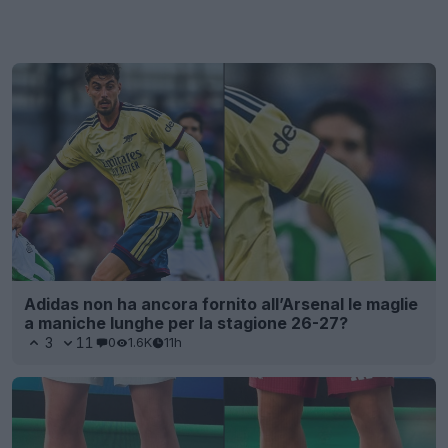
Adidas non ha ancora fornito all’Arsenal le maglie
a maniche lunghe per la stagione 26-27?
3
11
0
1.6K
11h