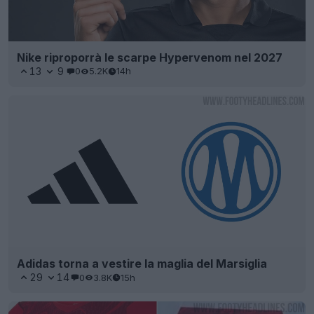
Nike riproporrà le scarpe Hypervenom nel 2027
13
9
0
5.2K
14h
Adidas torna a vestire la maglia del Marsiglia
29
14
0
3.8K
15h