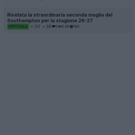
Rivelata la straordinaria seconda maglia del
Southampton per la stagione 26-27
20
39
0
8.9K
16h
UFFICIALE