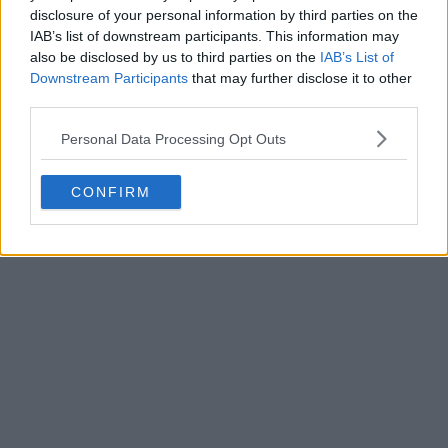
disclosure of your personal information by third parties on the
logo, estremamente simili tra loro
IAB’s list of downstream participants. This information may
6
30
0
5K
9h
also be disclosed by us to third parties on the
IAB’s List of
Downstream Participants
that may further disclose it to other
third parties.
Personal Data Processing Opt Outs
CONFIRM