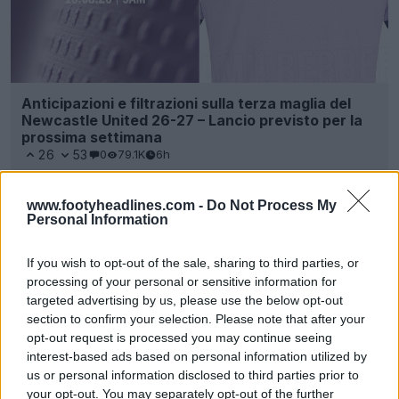
Anticipazioni e filtrazioni sulla terza maglia del
Newcastle United 26-27 – Lancio previsto per la
prossima settimana
26
53
0
79.1K
6h
www.footyheadlines.com -
Do Not Process My
Personal Information
If you wish to opt-out of the sale, sharing to third parties, or
processing of your personal or sensitive information for
targeted advertising by us, please use the below opt-out
section to confirm your selection. Please note that after your
opt-out request is processed you may continue seeing
interest-based ads based on personal information utilized by
us or personal information disclosed to third parties prior to
your opt-out. You may separately opt-out of the further
Il Newcastle United svela tre nuove opzioni di