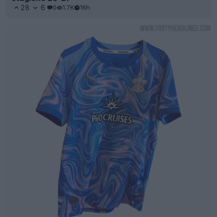
28
6
0
1.7K
16h