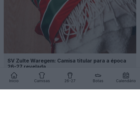
SV Zulte Waregem: Camisa titular para a época
26-27 revelada
8
3
0
488
13h
OFICIAL
Início
Camisas
26-27
Botas
Calendário