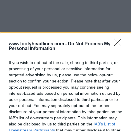
www.footyheadlines.com -
Do Not Process My
Personal Information
If you wish to opt-out of the sale, sharing to third parties, or
processing of your personal or sensitive information for
targeted advertising by us, please use the below opt-out
section to confirm your selection. Please note that after your
opt-out request is processed you may continue seeing
interest-based ads based on personal information utilized by
A
Reebok Sidewinder é a nova chuteira de topo de
us or personal information disclosed to third parties prior to
gama da marca, inspirada no antigo e icónico modelo
your opt-out. You may separately opt-out of the further
Sidewinder
.
disclosure of your personal information by third parties on the
IAB’s list of downstream participants. This information may
Estás entusiasmado por ver a Reebok a regressar ao
also be disclosed by us to third parties on the
IAB’s List of
futebol europeu? O que achas da nova linha de
Downstream Participants
that may further disclose it to other