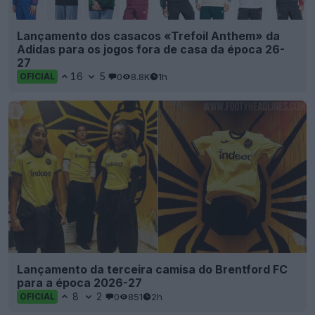
Lançamento dos casacos «Trefoil Anthem» da
Adidas para os jogos fora de casa da época 26-
27
16
5
0
8.8K
1h
OFICIAL
Lançamento da terceira camisa do Brentford FC
para a época 2026-27
8
2
0
851
2h
OFICIAL