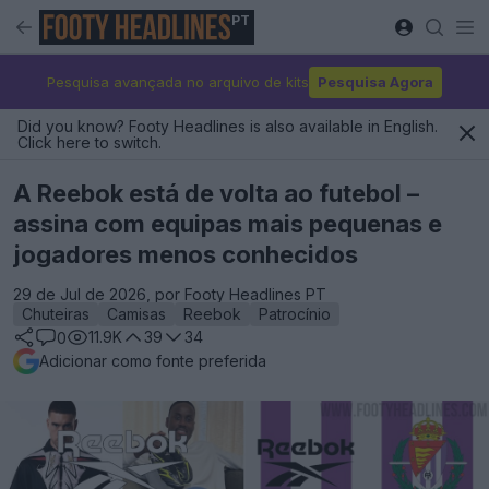
PT
Pesquisa avançada no arquivo de kits
Pesquisa Agora
Did you know? Footy Headlines is also available in English.
Click here to switch.
A Reebok está de volta ao futebol –
assina com equipas mais pequenas e
jogadores menos conhecidos
29 de Jul de 2026, por Footy Headlines PT
Chuteiras
Camisas
Reebok
Patrocínio
11.9K
39
34
0
Adicionar como fonte preferida