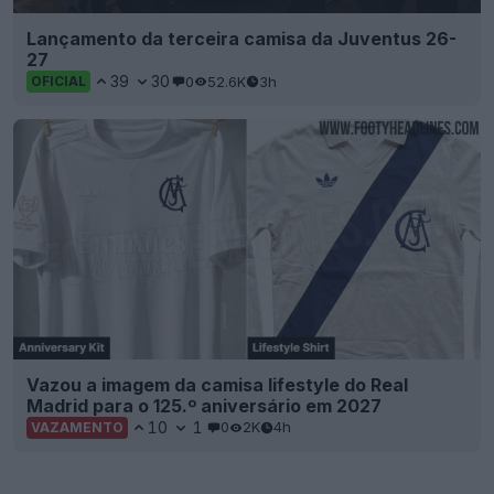
Lançamento da terceira camisa da Juventus 26-
27
39
30
0
52.6K
3h
OFICIAL
Vazou a imagem da camisa lifestyle do Real
Madrid para o 125.º aniversário em 2027
10
1
0
2K
4h
VAZAMENTO