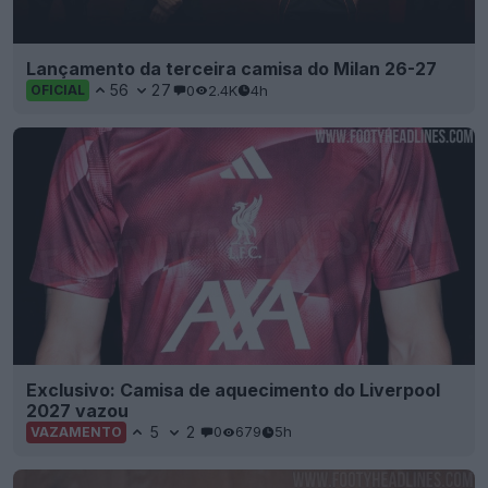
Lançamento da terceira camisa do Milan 26-27
56
27
0
2.4K
4h
OFICIAL
Exclusivo: Camisa de aquecimento do Liverpool
2027 vazou
5
2
0
679
5h
VAZAMENTO