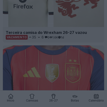
Terceira camisa do Wrexham 26-27 vazou
35
6
0
1.6K
1d
VAZAMENTO
Início
Camisas
26-27
Botas
Calendário
Lançada a camisa da Adidas Espanha para a