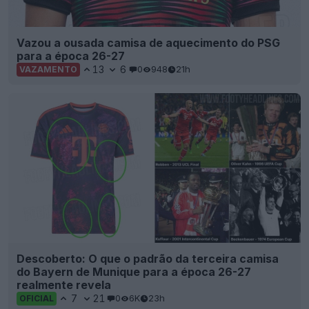
Vazou a ousada camisa de aquecimento do PSG
para a época 26-27
13
6
0
948
21h
VAZAMENTO
Descoberto: O que o padrão da terceira camisa
do Bayern de Munique para a época 26-27
realmente revela
7
21
0
6K
23h
OFICIAL