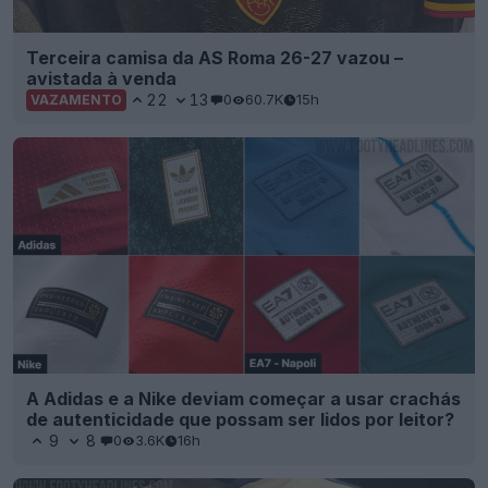
Terceira camisa da AS Roma 26-27 vazou –
avistada à venda
22
13
0
60.7K
15h
VAZAMENTO
A Adidas e a Nike deviam começar a usar crachás
de autenticidade que possam ser lidos por leitor?
9
8
0
3.6K
16h