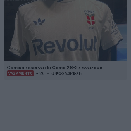
Camisa reserva do Como 26-27 «vazou»
26
6
0
6.3K
21h
VAZAMENTO