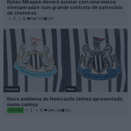
Kylian Mbappé deverá assinar com uma marca
«inesperada» num grande contrato de patrocínio
de chuteiras
3
8
0
7.5K
13h
Novo emblema do Newcastle United apresentado
numa camisa
1
6
0
2.2K
13h
OFICIAL