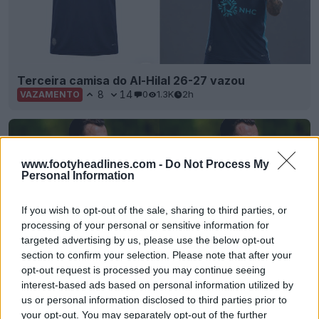
Terceira camisa do Al-Hilal 26-27 vazou
8
14
0
1.3K
2h
VAZAMENTO
www.footyheadlines.com -
Do Not Process My
Personal Information
If you wish to opt-out of the sale, sharing to third parties, or
processing of your personal or sensitive information for
targeted advertising by us, please use the below opt-out
section to confirm your selection. Please note that after your
opt-out request is processed you may continue seeing
interest-based ads based on personal information utilized by
Vazou: a Adidas vai lançar a coleção de
us or personal information disclosed to third parties prior to
reedições do Newcastle de 1996-97 em 2027
your opt-out. You may separately opt-out of the further
7
2
0
2.7K
3h
VAZAMENTO