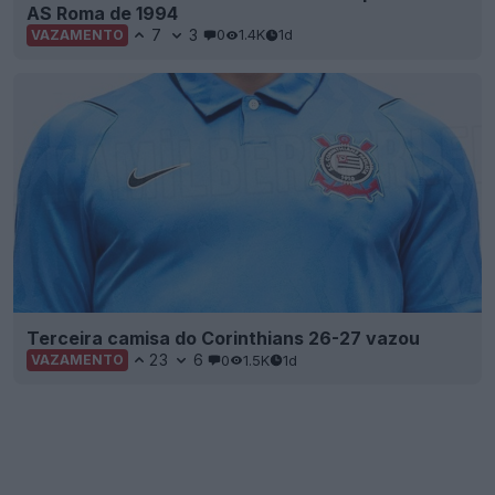
AS Roma de 1994
7
3
0
1.4K
1d
VAZAMENTO
Terceira camisa do Corinthians 26-27 vazou
23
6
0
1.5K
1d
VAZAMENTO