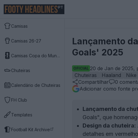
PT
Camisas
Lançamento das
Camisas 26-27
Goals' 2025
Camisas Copa do Mundo 2026
20 de Jan de 2025, 
OFICIAL
Chuteiras
Chuteiras
Haaland
Nike
Compartilhar
0
comentá
Calendário de Chuteiras
Adicionar como fonte pr
FH Club
Lançamento da chut
Templates
Goals", que homenage
Design da chuteira:
Football Kit Archive
detalhes em vermelh