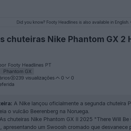
Did you know? Footy Headlines is also available in English. 
 chuteiras Nike Phantom GX 2 H
por Footy Headlines PT
Phantom GX
rios
239
visualizações
0
0
eferida
eira:
A Nike lançou oficialmente a segunda chuteira
ia o vulcão Beerenberg na Noruega.
As chuteiras Nike Phantom GX II 2025 "There Will B
o, apresentando um Swoosh cromado que desvanece pa