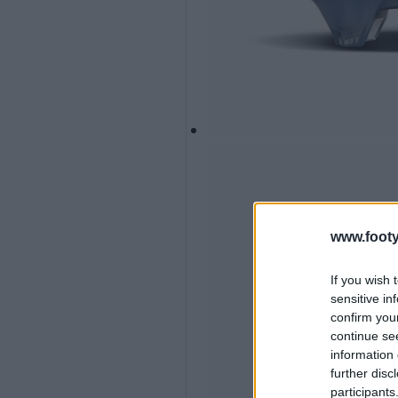
www.footy
If you wish 
sensitive in
confirm you
continue se
information 
further disc
participants