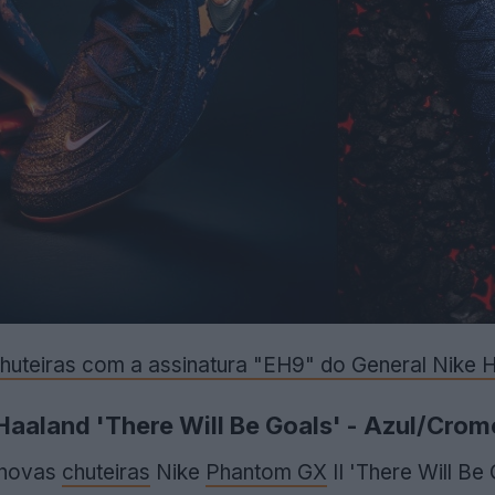
huteiras com a assinatura "EH9" do General Nike 
aaland 'There Will Be Goals' - Azul/Crom
 novas
chuteiras
Nike
Phantom GX
II 'There Will Be 