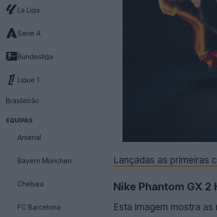
La Liga
Serie A
Bundesliga
Ligue 1
Brasileirão
EQUIPAS
Arsenal
Lançadas as primeiras c
Bayern München
Chelsea
Nike Phantom GX 2 H
Esta imagem mostra as
FC Barcelona