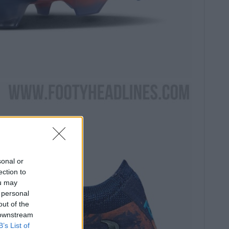
sonal or
ection to
ou may
 personal
out of the
 downstream
B’s List of