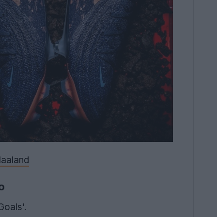
Haaland
o
Goals'.