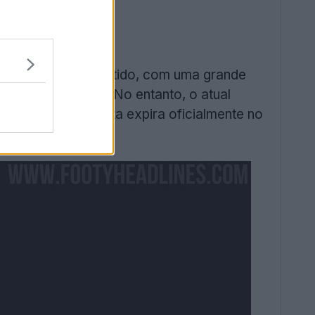
esign muito debatido, com uma grande
cinador principal. No entanto, o atual
s da Arábia Saudita expira oficialmente no