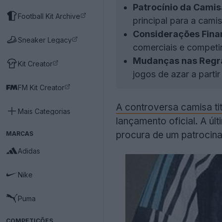
Patrocínio da Camis
Football Kit Archive
principal para a cami
Considerações Fina
Sneaker Legacy
comerciais e competir
Mudanças nas Regra
Kit Creator
jogos de azar a parti
FM Kit Creator
A controversa camisa ti
Mais Categorias
lançamento oficial. A úl
procura de um patrocina
MARCAS
Adidas
Nike
Puma
COMPETIÇÕES