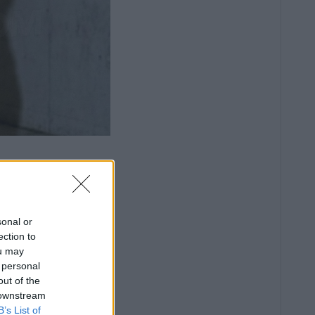
sonal or
ection to
ou may
 personal
out of the
 downstream
B’s List of