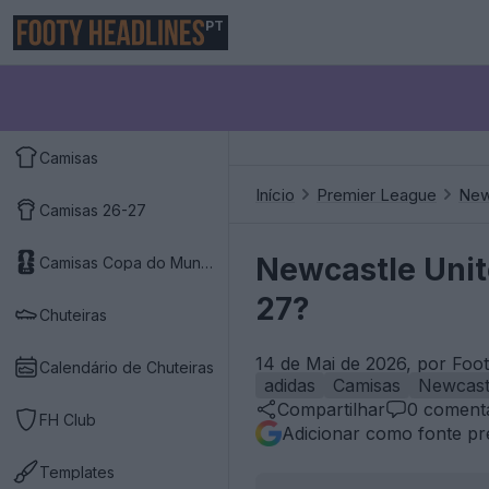
PT
Camisas
Início
Premier League
New
Camisas 26-27
Newcastle Unit
Camisas Copa do Mundo 2026
27?
Chuteiras
14 de Mai de 2026, por Foo
Calendário de Chuteiras
adidas
Camisas
Newcast
Compartilhar
0
comentá
FH Club
Adicionar como fonte pr
Templates