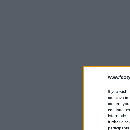
www.footy
If you wish 
sensitive in
confirm you
continue se
information 
further disc
participants