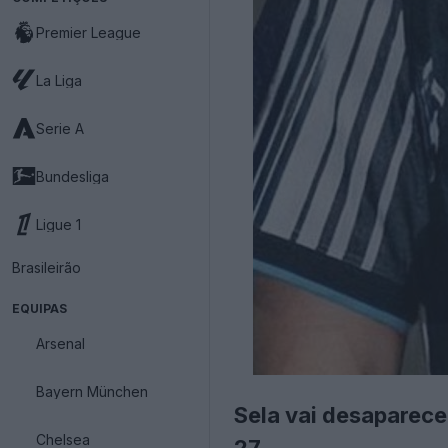
Premier League
La Liga
Serie A
Bundesliga
Ligue 1
Brasileirão
EQUIPAS
Arsenal
Bayern München
Sela vai desaparece
Chelsea