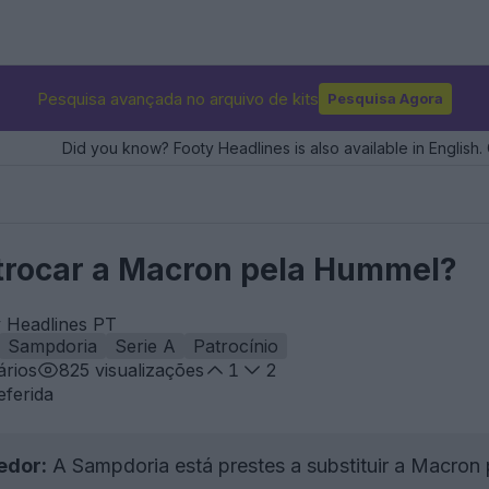
Pesquisa avançada no arquivo de kits
Pesquisa Agora
Did you know? Footy Headlines is also available in English. 
trocar a Macron pela Hummel?
y Headlines PT
Sampdoria
Serie A
Patrocínio
rios
825
visualizações
1
2
eferida
edor:
A Sampdoria está prestes a substituir a Macro