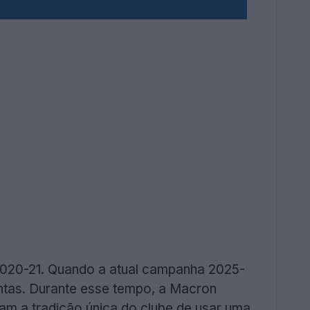
2020-21. Quando a atual campanha 2025-
ntas. Durante esse tempo, a Macron
am a tradição única do clube de usar uma