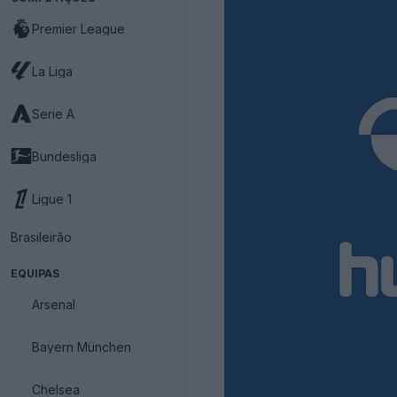
Premier League
La Liga
Serie A
Bundesliga
Ligue 1
Brasileirão
EQUIPAS
Arsenal
Bayern München
Chelsea