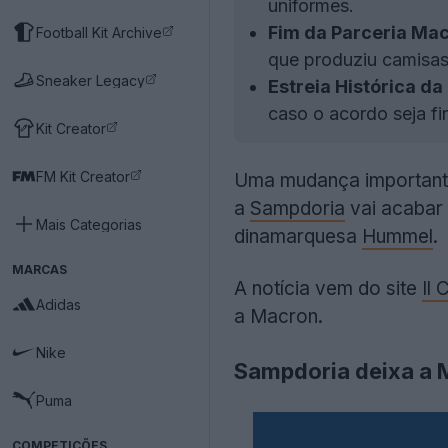
uniformes.
Fim da Parceria Mac
Football Kit Archive
que produziu camisas
Sneaker Legacy
Estreia Histórica d
caso o acordo seja fi
Kit Creator
FM Kit Creator
Uma mudança importante 
a
Sampdoria
vai acabar
Mais Categorias
dinamarquesa
Hummel
.
MARCAS
A notícia vem do site
Il 
Adidas
a Macron.
Nike
Sampdoria deixa a 
Puma
COMPETIÇÕES