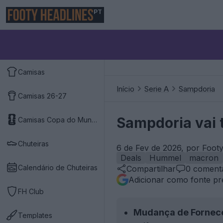
PT
Camisas
Início
Serie A
Sampdoria
Camisas 26-27
Sampdoria vai 
Camisas Copa do Mundo 2026
Chuteiras
6 de Fev de 2026, por Foot
Deals
Hummel
macron
Calendário de Chuteiras
Compartilhar
0
comentá
Adicionar como fonte pr
FH Club
Mudança de Fornec
Templates