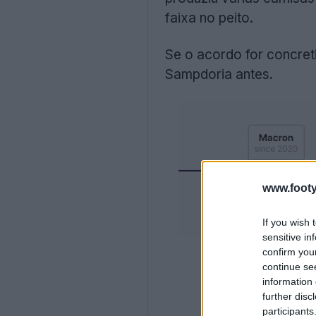
faixa no peito.
Se o acordo for concret
Sampdoria antes.
www.footy
If you wish 
sensitive in
confirm you
continue se
information 
further disc
participants