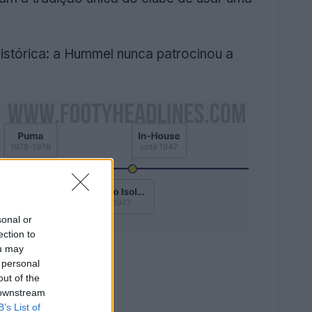
istórica: a Hummel nunca patrocinou a
sonal or
ection to
ou may
 personal
out of the
 downstream
B’s List of