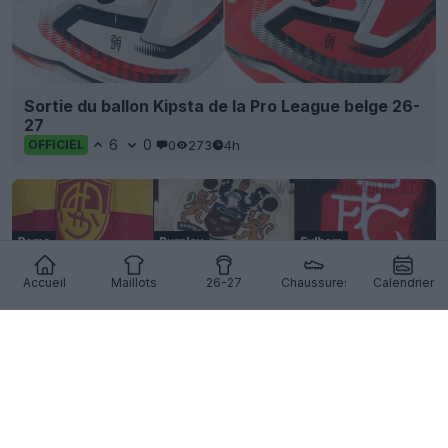
Sortie du ballon Kipsta de la Pro League belge 26-
27
6
0
0
273
4h
OFFICIEL
Accueil
Maillots
26-27
Chaussures
Calendrier
Tendance maillots 2026-27 : les écussons
alternatifs des clubs sont partout