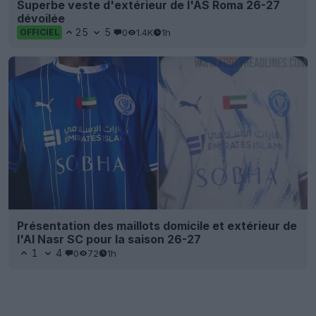
Superbe veste d'extérieur de l'AS Roma 26-27
dévoilée
25
5
0
1.4K
1h
OFFICIEL
Présentation des maillots domicile et extérieur de
l'Al Nasr SC pour la saison 26-27
1
4
0
72
1h