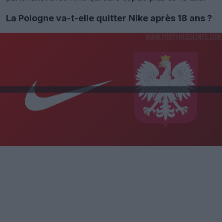
La Pologne va-t-elle quitter Nike après 18 ans ?