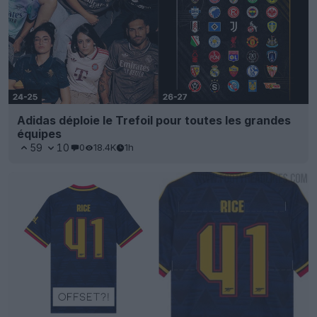
Adidas déploie le Trefoil pour toutes les grandes
équipes
59
10
0
18.4K
1h