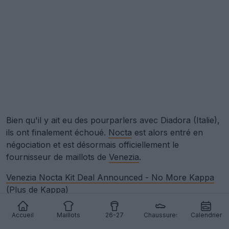
Bien qu'il y ait eu des pourparlers avec Diadora (Italie),
ils ont finalement échoué.
Nocta
est alors entré en
négociation et est désormais officiellement le
fournisseur de maillots de
Venezia
.
Venezia Nocta Kit Deal Announced - No More Kappa
(Plus de Kappa)
Como : Errea ➡ Adidas
Accueil
Maillots
26-27
Chaussures
Calendrier