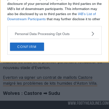
disclosure of your personal information by third parties on the
IAB’s list of downstream participants. This information may
also be disclosed by us to third parties on the
IAB’s List of
Downstream Participants
that may further disclose it to other
third parties.
Personal Data Processing Opt Outs
Everton
FC a annoncé aujourd'hui un accord record
CONFIRM
pour le club avec la marque britannique de vêtements
de sport Castore. Castore deviendra le fournisseur de
maillots du club et le premier partenaire fondateur du
nouveau stade d'Everton.
Everton va signer un contrat de maillots Castore
malgré les problèmes de kits humides d'Aston Villa.
Wolves : Castore ➡ Sudu