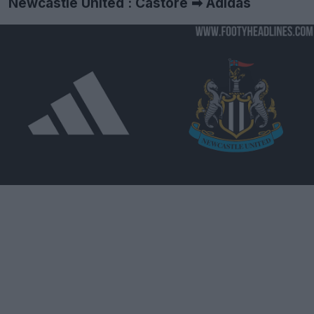
Newcastle United : Castore ➡ Adidas