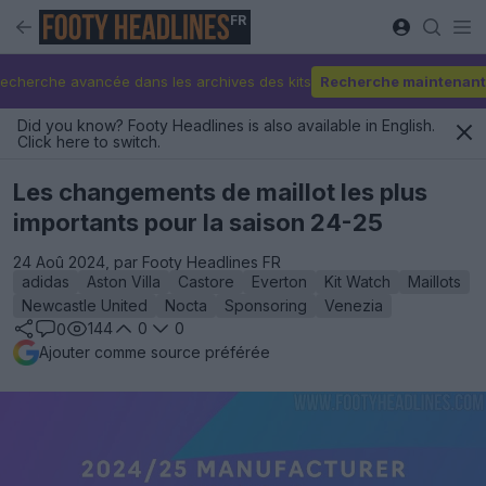
FR
echerche avancée dans les archives des kits
Recherche maintenant
Did you know? Footy Headlines is also available in English.
Click here to switch.
Les changements de maillot les plus
importants pour la saison 24-25
24 Aoû 2024, par Footy Headlines FR
adidas
Aston Villa
Castore
Everton
Kit Watch
Maillots
Newcastle United
Nocta
Sponsoring
Venezia
144
0
0
0
Ajouter comme source préférée